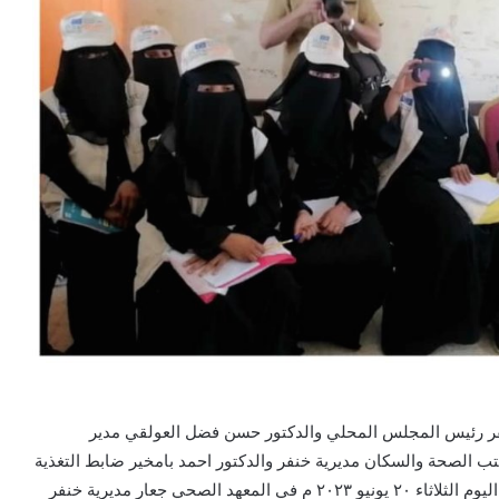
فر رئيس المجلس المحلي والدكتور حسن فضل العولقي مدير
تب الصحة والسكان مديرية خنفر والدكتور احمد بامخير ضابط التغذية
والتواصل من أجل التنمية بالمؤسسة الطبية الميدانية اختتم اليوم الثلاثاء ٢٠ يونيو ٢٠٢٣ م في المعهد الصحي جعار مديرية خنفر