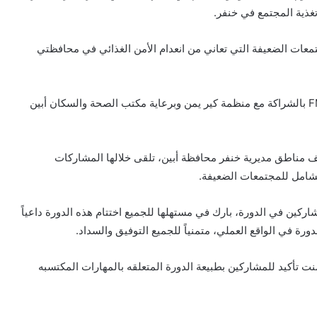
غذية المجتمع في خنفر.
معات الضعيفة التي تعاني من انعدام الأمن الغذائي في محافظتي
وتأتي هذه الدورة التي نفذتها المؤسسة الطبية الميدانية FMF بالشراكة مع منظمة كير يمن وبرعاية مكتب الصحة والسكان أبين
وشارك فيها ٤٠ متطوعة من مختلف مناطق مديرية خنفر محافظة أبين، تلقى خلالها المشاركات
لشامل للمجتمعات الضعيفة.
كين في الدورة، بارك في مستهلها للجميع اختتام هذه الدورة داعياً
رة في الواقع العملي، متمنياً للجميع التوفيق والسداد.
 تأكيد للمشاركين بطبيعة الدورة المتعلقه بالمهارات المكتسبه