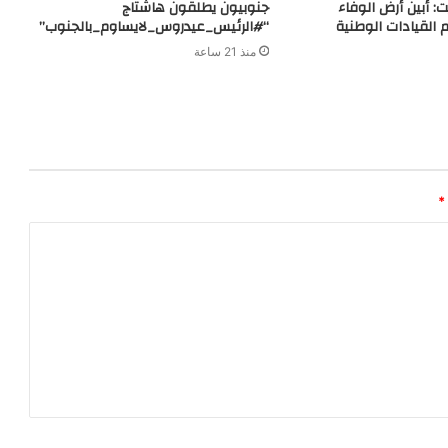
ت: أبين أرض الوفاء
جنوبيون يطلقون هاشتاج
 القيادات الوطنية
“#الرئيس_عيدروس_لايساوم_بالجنوب”
منذ 21 ساعة
*