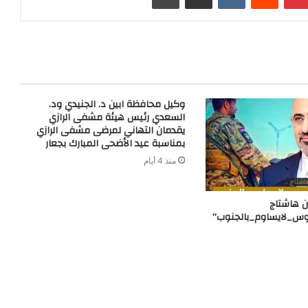
t
g
r
n
e
a
g
m
e
r
وكيل محافظة ابين د. الجنيدي ود.
السعدي رئيس هيئة مشفى الرازي
يقدمان التهاني لمرضى مشفى الرازي
بمناسبة عيد الأضحى المبارك بجعار
منذ 4 أيام
 هاشتاج
وس_لايساوم_بالجنوب”