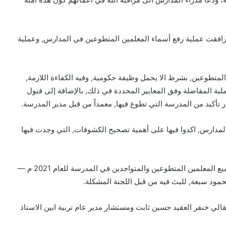
رافقت عملية رفع أسماء المعلمين المتطوعين في المدارس, وعملية
المتطوعين, بشرط الا يحمل وظيفة حكومية, وفيه الكفاءة اللازمة,
ملية المفاضلة وفق المعايير المحددة في ذلك, بالإضافة إلى قبول
 تأكيد من المدرسة التي تطوع فيها, معمداً من قبل مدير المدرسة.
المدارس, اكدوا فيها على أهمية تصحيح الكشوفات, التي وجدت فيها
في ختام اللقاء قام مدراء المدارس, بتسليم كشف يشمل جميع المعلمين المتطوعين والمتواجدين في المدرسة للعام 2021 م —
قالي خنفر العقيد حسين ثابت ومستشار مدير عام تربية ابين الاستاذ