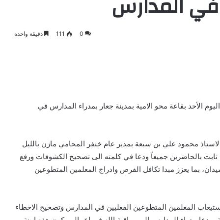
 في المدارس
0
111
دقيقة واحدة
يوم الأحد بقاعة محو الامية بمدينة جعار بمدراء المدارس في
الاستاذ محمود علي بن سبعة بمدير عام خنفر المحامي مازن بالليل
ثابت بالحاضرين جميعاً ودعا في كلمته الى تصحيح الكشوفات ورفع
دان، بما يعزز مبدا تكافل الفرص وادراج المعلمين المتطوعين
تيعاب المعلمين المتطوعين الفعليين في المدارس وتصحيح الاخطاء
، ودعا مدراء المدارس الى مراقبة الله في اعمالهم كون هذه امنة