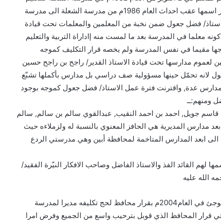
الاساسي في نفس الاطار الجغرافي لموقع سكنه والذي تغير اسمها عقب احداث العام 1986م من مدرسة الشعلة الى مدرسة
استاذ/ فضل جعول ضمن نخبة من المعلمين والمعلمات تحت قيادة
كونه معلما في المدرسة بعد ما لمست منه إاداراة التربية والتعليم
 نشاطة وحنكته حتى تم تكليفة في العام1996م موجها مقيما في نفس المدرسة ولم يخصه قرار التكليف كموجه
 لعموم مدارسها تحت قيادة الاستاذ القدير/ راجح بن راجح حسين
عول لانه تحمّل حينها مسؤولية صف دراسي بل مدارس بأكملها تشبّع
الى مدارس عدة, واقترنت فترة عمل الاستاذ/ فضل جعول كموجه بوجود
ضل ومنهم:ــ
قاسم جويل, احمد بن احمد النقيب, عبدالقوي سالم بن سالم, سالم
د مدارس المديرية هي الحافز المعنوي بالنسبة له ولزملاءه حيث
الى ابعد المدارس المتاخمة لمحافظة أبين وهي مدرستي الردع
لهم القائد الفذ والاستاذ الفاضل وصاحب الافكار النيّرة الفقيد/
ه الله عليه
وتوالت الاحداث سراعًا في حياة الاستاذ/ فضل جعول حتى فوجئ في العام2004م بقرار محافظ لحج تكليفه مديرا لمدرسة
اتي قرار المحافظ الذي قوبل بترحيب واسع من الجميع وفرض امرا