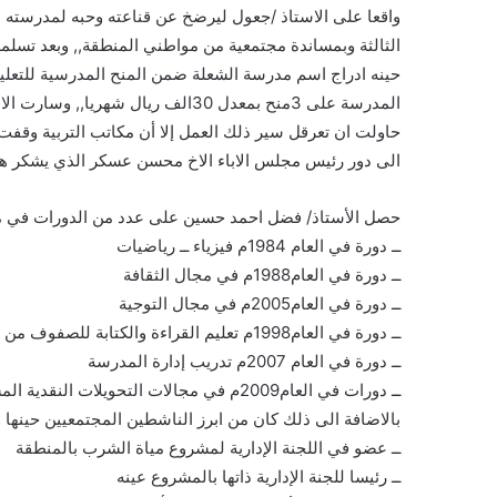
واقعا على الاستاذ /جعول ليرضخ عن قناعته وحبه لمدرسته ا
الثالثة وبمساندة مجتمعية من مواطني المنطقة,, وبعد تسل
المدرسة على 3منح بمعدل 30الف ريال 
حاولت ان تعرقل سير ذلك العمل إلا أن مكاتب التربية وقفت
الى دور رئيس مجلس الاباء الاخ محسن عسكر الذي يشكر هو 
حصل الأستاذ/ فضل احمد حسين على عدد من الدورات في مجال
ــ دورة في العام 1984م فيزياء ــ رياضيات
ــ دورة في العام1988م في مجال الثقافة
ــ دورة في العام2005م في مجال التوجية
ــ دورة في العام1998م تعليم القراءة والكتابة للصفوف من 1 الى 3
ــ دورة في العام 2007م تدريب إدارة المدرسة
ــ دورات في العام2009م في مجالات التحويلات النقدية المشروطة ,,,,
بالاضافة الى ذلك كان من ابرز الناشطين المجتمعيين حينها
ــ عضو في اللجنة الإدارية لمشروع مياة الشرب بالمنطقة
ــ رئيسا للجنة الإدارية ذاتها بالمشروع عينه