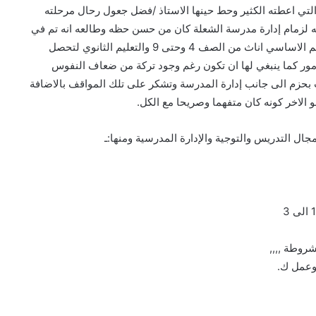
لتي اعطته الكثير وحط حينها الاستاذ /فضل جعول رحال مرحلته
مه لزمام إدارة مدرسة الشعلة كان من حسن حظه وطالعه انه تم في
حينه ادراج اسم مدرسة الشعلة ضمن المنح المدرسية للتعليم الاساسي اناث من الصف 4 وحتى 9 والتعليم الثانوي لتحصل
شهريا,, وسارت الامور كما ينبغي لها ان تكون رغم وجود تركة من ضعاف النفوس
 بحزم الى جانب إدارة المدرسة وتشكر على تلك المواقف بالاضافة
الاخر كونه كان متفهما وصريحا مع الكل.
 التدريس والتوجية والإدارة المدرسية ومنها:ـ
 وعمل ك.