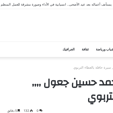
محافظة أبين
باب ورياضة
ثقافة
الجرافيك
سيرة حافلة بالعطاء التربوي
مد حسين جعول ,,,,
تربوي
0
132
5 دقائق