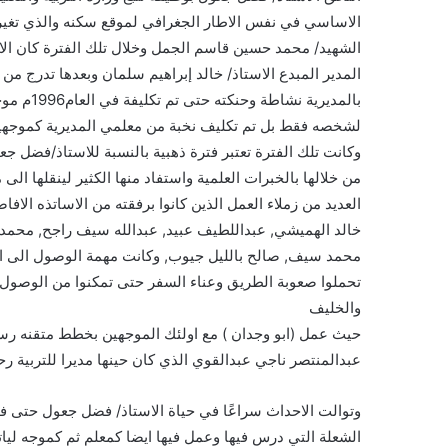
الشهيد/ محمد حسين قاسم الجمل وخلال تلك الفترة كان ال
المدير المبدع الاستاذ/ خالد إبراهيم سلمان وبعدها تدرج من 
بالمديرية
لشخصه فقط بل تم تكليف نخبة من معلمي المديرية كموجهين
وكانت تلك الفترة تعتبر فترة ذهبية بالنسبة للاستاذ/فضل ج
من خلالها بالخبرات العلمية واستفاد منها الكثير لينقلها 
العديد من زملاء العمل الذين كانوا برفقته من الاساتذه الافا
خالد الهميشي, عبداللطيف عبيد, عبدالله سيف راجح, محمد 
محمد سيف, صالح بالليل جيوب, وكانت مهمة الوصول الى ابع
تحملوا صعوبة الطريق وعناء السفر حتى تمكنوا من الوصول 
والخليف
حيث عمل (ابو وجدان ) مع اولئك الموجهين بخطط متقنه رسمها 
عبدالمنتصر ناجي عبدالقوي الذي كان حينها مديرا للتربية رحم
الشعلة التي درس فيها وعمل فيها ايضا كمعلم ثم كموجه لي