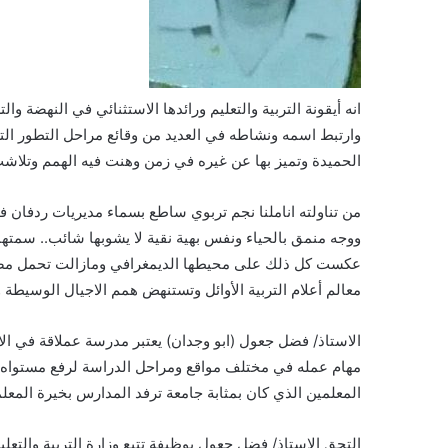
انه أيقونة التربية والتعليم ورائدها الاستثنائي في النهضة و
وارتبط اسمه ونشاطه في العديد من وقائع مراحل التطور التع
الحميدة وتميز بها عن غيره في زمن وهنت فيه الهمم وتلاشت
من تناولته اناملنا نجم تربوي ساطع بسماء مديريات ردفان ف
ووجه منمق بالحياء ونفس بهية نقية لا يشوبها شائب.. سمتها الآي
عكست كل ذلك على محيطها الديمغرافي ومازالت تحمل مصابيح ا
معالم أعلام التربية الأوائل وتستنهض همم الاجيال الوسيطة 
الاستاذ/ فضل جعول (ابو وجدان) يعتبر مدرسة عملاقة في الاخ
مهام عمله في مختلف مواقع ومراحل الدراسة لرفع مستواه ال
المعلمين الذي كان بمثابة جامعة ترفد المدارس بخيرة المعلم