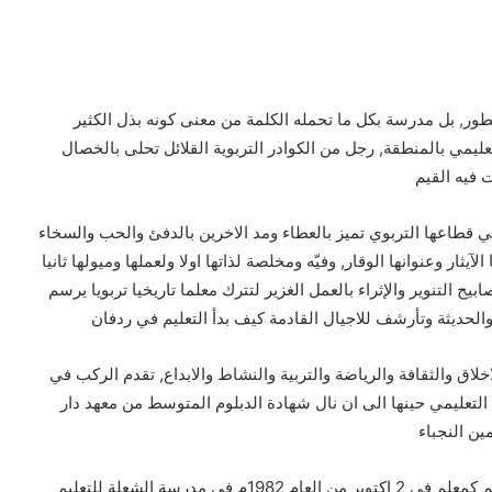
التطور, بل مدرسة بكل ما تحمله الكلمة من معنى كونه بذل الكثير
ليمي بالمنطقة, رجل من الكوادر التربوية القلائل تحلى بالخصال
 فيه القيم
ي قطاعها التربوي تميز بالعطاء ومد الاخرين بالدفئ والحب والسخاء
ثار وعنوانها الوقار, وفيّه ومخلصة لذاتها اولا ولعملها وميولها ثانيا
لتنوير والإثراء بالعمل الغزير لتترك معلما تاريخيا تربويا يرسم
والحديثة وتأرشف للاجيال القادمة كيف بدأ التعليم في ردفان
لاق والثقافة والرياضة والتربية والنشاط والابداع, تقدم الركب في
تعليمي حينها الى ان نال شهادة الدبلوم المتوسط من معهد دار
ين النجباء
التحق الاستاذ/ فضل جعول بوظيفة تتبع وزارة التربية والتعليم كمعلم في 2 اكتوبر من العام 1982م في مدرسة الشعلة للتعليم