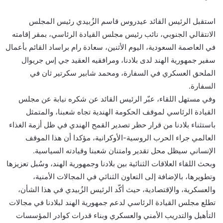
استقبل الرئيس القائد عيدروس قاسم الزُبيدي رئيس المجلس
الانتقالي الجنوبي، نائب رئيس مجلس القيادة الرئاسي، بمقر إقامته
في العاصمة السعودية، اليوم الأثنين، سعادة رام براساد القائم بأعمال
سفير جمهورية الهند لدى بلادنا، ومرافقيه العقيد جي إس جريوال
الملحق العسكري في السفارة، ومحمد شابير سكرتير ثان في
السفارة.
وفي مستهل اللقاء، عبّر الرئيس القائد عن شكره نيابة عن مجلس
القيادة الرئاسي لموقف الحكومة الهندية تجاه شعبنا، والمتمثل
باستثناء بلادنا من قرار حظر تصدير القمح الهندي في ظل أزمة الغذاء
العالمي جراء الحرب الروسية-الأوكرانية، مؤكدا أن هذا الموقف
الإنساني سيظل محل تقدير وامتنان شعبنا وقيادته السياسية.
وبحث اللقاء العلاقات الثنائية بين بلادنا وجمهورية الهند، وسُبل تعزيزها
وتطويرها، بالإضافة إلى التعاون الثنائي في المجالات الأمنية،
والعسكرية، والإقتصادية، حيث أكّد الرئيس الزُبيدي في هذا الشأن،
تطلع مجلس القيادة الرئاسي لدعم جمهورية الهند لبلادنا في مجالات
التأهيل والتدريب الأمني والعسكري وبناء قدرات كوادر المؤسسات