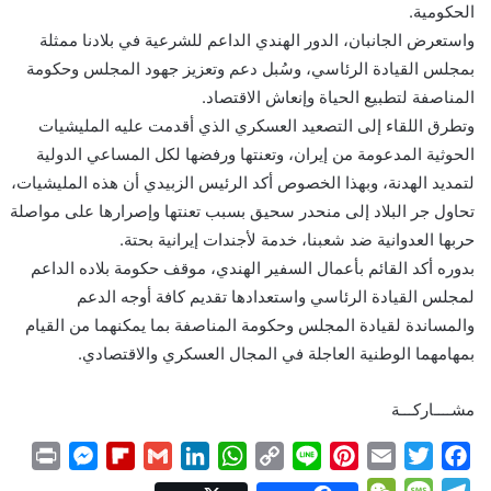
الحكومية.
واستعرض الجانبان، الدور الهندي الداعم للشرعية في بلادنا ممثلة
بمجلس القيادة الرئاسي، وسُبل دعم وتعزيز جهود المجلس وحكومة
المناصفة لتطبيع الحياة وإنعاش الاقتصاد.
وتطرق اللقاء إلى التصعيد العسكري الذي أقدمت عليه المليشيات
الحوثية المدعومة من إيران، وتعنتها ورفضها لكل المساعي الدولية
لتمديد الهدنة، وبهذا الخصوص أكد الرئيس الزبيدي أن هذه المليشيات،
تحاول جر البلاد إلى منحدر سحيق بسبب تعنتها وإصرارها على مواصلة
حربها العدوانية ضد شعبنا، خدمة لأجندات إيرانية بحتة.
بدوره أكد القائم بأعمال السفير الهندي، موقف حكومة بلاده الداعم
لمجلس القيادة الرئاسي واستعدادها تقديم كافة أوجه الدعم
والمساندة لقيادة المجلس وحكومة المناصفة بما يمكنهما من القيام
بمهامهما الوطنية العاجلة في المجال العسكري والاقتصادي.
مشــــاركـــة
P
M
F
G
L
W
C
L
P
E
T
F
r
e
l
m
i
h
o
i
i
m
w
a