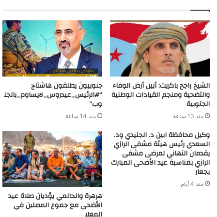
الشيخ راجح باكريت: أبين أرض الوفاء
جنوبيون يطلقون هاشتاج
والتضحية ومنجم القيادات الوطنية
“#الرئيس_عيدروس_لايساوم_بالجن
الجنوبية
وب”
منذ 13 ساعة
منذ 14 ساعة
وكيل محافظة ابين د. الجنيدي ود.
السعدي رئيس هيئة مشفى الرازي
يقدمان التهاني لمرضى مشفى
الرازي بمناسبة عيد الأضحى المبارك
بجعار
منذ 4 أيام
‏هرهرة والحالمي يؤديان صلاة عيد
الأضحى مع جموع المصلين في
المعلا