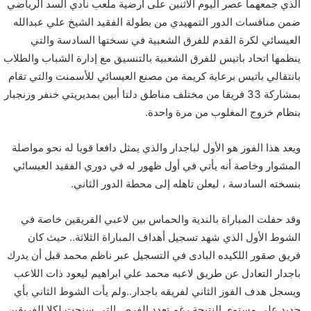
الذي جمعهما عصر اليوم الاثنين على أرضية ملعب نادي السد الرياضي
ضمن منافسات الدور التمهيدي من بطولة الفقيد الشيخ علي عبدالله
العيسائي لكرة القدم للفرق الشعبية في نسختها السادسة والتي
ينظمها اتحاد باتيس للفرق الشعبية بالتنسيق مع إدارة الشباب والطلاب
بانتقالي باتيس برعاية كريمة من مصنع العيسائي للأسمنت والتي تقام
بمشاركة 33 فريقا من مختلف مناطق دلتا أبين بمديريتي خنفر وزنجبار
بنظام خروج المغلوب من مرة واحدة.
ويعد هذا الفوز هو الأول لباجدار والذي يمثل دافعا قويا له نحو مواصلة
المشوار وخاصة أنه يأتي في أول ظهور له في دوري الفقيد العيسائي
بنسخته السادسة ، ليعلن تاهله إلى محطة الدور الثاني.
وقد حفلت المباراة بالندية والحماس بين لاعبي الفريقين خاصة في
الشوط الأول الذي شهد تسجيل أهداف المباراة الثلاثة.. حيث كان
فريق صقور اللكيده البادى في التسجيل عبر ناظم محمد قبل أن يدرك
باجدار التعادل عن طريق لاعبه محمد علي ابراهيم ليعود ذات اللاعب
ويسجل هدف الفوز الثاني لفريقه باجدار..ولم يأت الشوط الثاني بأي
جديد على مستوى النتيجة رغم تعدد الفرص التي سنحت لكلا الفريقين.