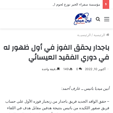
مؤسسة سفراء الخير توزع لحوم الأضاحي على الأسر المحتاجة بأبين
القائمة
بحث
عن
الرئيسية
/
الرئيسيــة
باجدار يحقق الفوز في أول ظهور له
في دوري الفقيد العيسائي
أكتوبر 10, 2022
0
149
دقيقة واحدة
أبين ميديا باتيس ــ عارف أحمد:
–
حقق الوافد الجديد فريق باجدار من زنجبار فوزه الأول على حساب
فريق صقور اللكيده من باتيس بنتيجة هدفين مقابل هدف في اللقاء