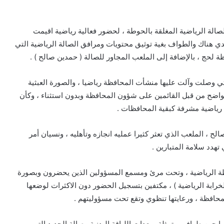
صالة الرياضية المغلقة بالحوطة ، لحضور فعالية رياضية اقيمت
 تواجدي هناك والطواف بغية توثيق محتويات ومرافق الصالة الرياضية التي
ة لحج ، بالإضافة إلى الملعب المجاور للصالة ( حمدين صالح ) .
تي وصلت وآلت عليها منشأت المحافظة رياضيا ، والصورة العبثية
الواضح من قبل القائمين على شؤون المحافظة وبدون استثناء ، وكأن
 رياضية مشرفة كبقية المحافظات .
 ، الملعب الذي تعثر كثيرا عمليه انجازه وتأهليه ، ونسيان أمر
هدد سلامة المتبارين .
ظة الرياضية ، وتحت مرئ ومسمع المسؤولين الذين يحضرون وبصورة
لخرابة الرياضية ) ، مكتفين بتسجيل الحضور دون الاكثرات لوضعها
افظة ، ورعايتها تنظوي وتقع تحت مسؤوليتهم .
 حين طوافي متمثلة بمعدات اللياقة البدنية وصالة الحديد التي