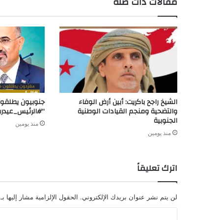
مقالات ذات صلة
d
t
الشيخ راجح باكريت: أبين أرض الوفاء
جنوبيون يطلقون
والتضحية ومنجم القيادات الوطنية
“#الرئيس_عيدر
الجنوبية
منذ يومين
منذ يومين
اترك تعليقاً
لن يتم نشر عنوان بريدك الإلكتروني.
الحقول الإلزامية مشار إليها بـ
ا