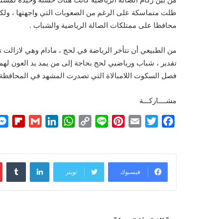
ظلت متماسكة على الرغم من الصعوبات التي واجهتها ، ولكن
محافظا على ممتلكات الصالة الرياضية والشباب .
من الطبيعي أن تتأخر الرياضة في لحج ، مادام وهي لازالت 
تقدير ، شباب ورياضيي لحج بحاجة إلى من يمد يد العون لهم و
فصل السكوت اللامبالاة التي تصدرت المشهد في المحافظة م
مشــــاركـــة
F
G
L
W
C
L
P
E
T
F
l
m
i
h
o
i
i
m
w
a
i
a
n
a
p
n
n
a
i
c
p
i
k
t
y
e
t
i
t
e
لينكدإن
b
l
e
s
L
e
l
t
b
فيسبوك
تويتر
o
d
A
i
r
e
o
a
I
p
n
e
r
o
r
n
p
k
s
k