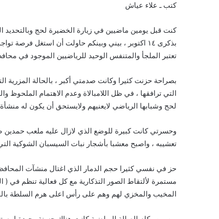
كتب ـ علاء عياش
كنت قبل يومين ماضيين في زيارة الخضيرة لحج وبالتحديد ال
بذكرى ١٤ اكتوبر ، بيني وبينكم حاولت أن استغل فرصة
تعتبر الملجأ والمتنفس الوحيد للرياضيين الموجود في محافظ
بصراحة حزنت كثيرا وكانت صدمتي أكبر ، بالحالة المزرية ال
التي ترافقها ، في ظل اللامبالاة وعدم الاهتمام الملحوظ و
لحج وشبابها الرياضي لايعنيهم ولايستحق أن يكون له منشأة
وحسرتي كانت كبيرة للوضع الذي لازال عليه ملعب حمدين صالح
تعشيبه ، واصبح معشبا بأشجار نبات السيسبان الشوكية التي ت
حز في نفسي كثيرا حجم الدمار الذي اغتال منشآت المحاف
مستمرة لألتقاط الصور التذكارية مع كل فعالية تنظم في ( ا
المخيب والمخزي لهم وهم على رأس اعلى هرم السلطة بالمح
من بين ركام الصالة الرياضية كانت هناك حسنة وحيدة لمستها