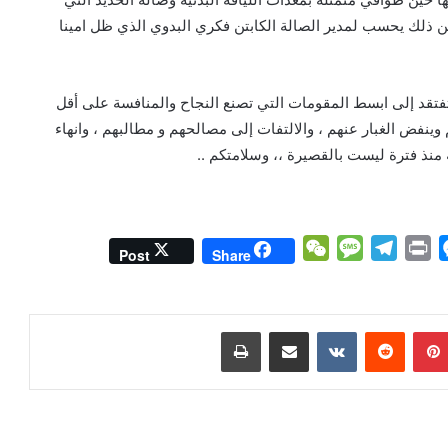
 ذلك يحسب لمدير الصالة الكابتن فكري البدوي الذي ظل امينا
تفتقد إلى ابسط المقومات التي تصنع النجاح والمنافسة على أقل
ينفض الغبار عنهم ، والالتفات إلى مصالحهم و مطالبهم ، وانهاء
نذ فترة ليست بالقصيرة ،، وسلامتكم ..
W
M
T
P
M
Post
Share
e
e
e
r
e
C
s
l
i
s
h
s
e
n
s
بينتيريست
مشاركة عبر البريد
طباعة
a
a
g
t
e
t
g
r
n
e
a
g
m
e