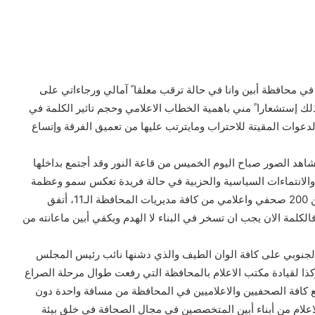
في محافظة أبين وانا في حالة ترقب معلقا ً آمالي ورجاءاتي على
ذلك إستشعارا ً مني باهمية الخطاب الاعلامي وحجم تاثير الكلمة في
لدعوات المقيتة للاحتراب ومايترتب عليها من تعميق الفرقة وإتساع
نشاهد الصور صباح اليوم الخميس من قاعة النور وقد أجتمع بداخلها
 والانتماءات السياسية والحزبية في حالة فريدة تعكس سمو وعظمة
ارواح أبناء ابين على مختلف مشاربهم ، لقد أحستشد اكثر من 200 صحفي واعلامي من كافة مديريات المحافظة الـ11، أتفق
لمة الان يجب ان تسخر في البناء لا الهدم ويكفي أبين ماعانته من
 الجنوبي على كافة الوان الطيف والذي دشنها نائب رئيس المجلس
ذا لقيادة مكتب الاعلام بالمحافظة التي رفعت طوال مرحلة الصراع
مع كافة الصحفيين والاعلاميين في المحافظة من مسافة واحدة دون
اعلام من أبناء أبين المتخصصين في مجال الصحافة في خلق بيئة