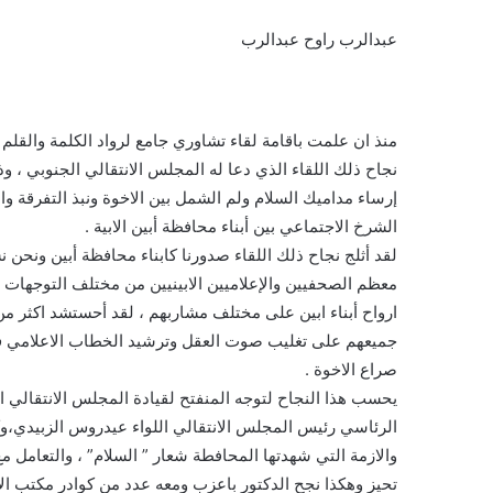
عبدالرب راوح عبدالرب
منذ ان علمت باقامة لقاء تشاوري جامع لرواد الكلمة والقلم 
نجاح ذلك اللقاء الذي دعا له المجلس الانتقالي الجنوبي ، و
إرساء مداميك السلام ولم الشمل بين الاخوة ونبذ التفرقة وا
الشرخ الاجتماعي بين أبناء محافظة أبين الابية .
لقد أثلج نجاح ذلك اللقاء صدورنا كابناء محافظة أبين ونحن 
معظم الصحفيين والإعلاميين الابينيين من مختلف التوجهات
جميعهم على تغليب صوت العقل وترشيد الخطاب الاعلامي فالك
صراع الاخوة .
يحسب هذا النجاح لتوجه المنفتح لقيادة المجلس الانتقالي
الرئاسي رئيس المجلس الانتقالي اللواء عيدروس الزبيدي،وك
والازمة التي شهدتها المحافطة شعار ” السلام” ، والتعامل 
تحيز وهكذا نجح الدكتور باعزب ومعه عدد من كوادر مكتب ال