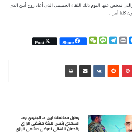
التي تمخض عنها اليوم ذلك اللقاء الحميمي الذي أعاد روح أبين الذي
 كلنا أبين .
W
M
T
P
M
Post
Share
e
e
e
r
e
C
s
l
i
s
h
s
e
n
s
بينتيريست
مشاركة عبر البريد
طباعة
a
a
g
t
e
t
g
r
n
e
a
g
m
e
r
وكيل محافظة ابين د. الجنيدي ود.
السعدي رئيس هيئة مشفى الرازي
يقدمان التهاني لمرضى مشفى الرازي