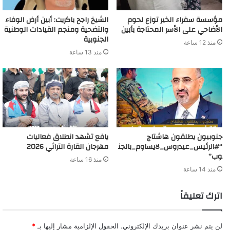
مؤسسة سفراء الخير توزع لحوم
الشيخ راجح باكريت: أبين أرض الوفاء
الأضاحي على الأسر المحتاجة بأبين
والتضحية ومنجم القيادات الوطنية
الجنوبية
منذ 12 ساعة
منذ 13 ساعة
جنوبيون يطلقون هاشتاج
يافع تشهد انطلاق فعاليات
“#الرئيس_عيدروس_لايساوم_بالجن
مهرجان القارة التراثي 2026
وب”
منذ 16 ساعة
منذ 14 ساعة
اترك تعليقاً
لن يتم نشر عنوان بريدك الإلكتروني.
الحقول الإلزامية مشار إليها بـ
*