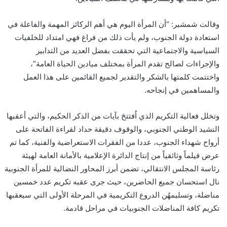
وقالت شمشير: “أن المرأة اليوم هي أهم الركائز المهمة والفاعلة في
استعادة دولة الجنوب، ولم يأت ذلك من فراغ فهي امتداد للخلفيات
السياسية والاجتماعية التي تحققت بفضل العديد من التدابير
والإجراءات لصالح تقدم المرأة بمختلف ميادين الحياة العامة”،
واختتمت كلمتها بالشكر والتقدير لجميع القائمين على هذا العمل
والمساهمين في إنجاحه.
وتخلل فعالية التكريم الذي اُفتتحَ بآيات من الذكر الحكيم، والتي أعقبها
النشيد الوطني الجنوبي، والوقوف دقيقة حداد لقراءة الفاتحة على
أرواح شهداء الجنوب، عددا من الفقرات الاستعراضية والفنية، كما تم
عرض فيلماً وثائقياً من إنتاج الدائرة الإعلامية بالأمانة العامة لهيئة
رئاسة المجلس الانتقالي، تضمن أبرز المحاور النضالية للمرأة الجنوبية
نال استحسان جميع الحاضرين، حيث جرى عقبه تكريم عدد خمسين
مناضلة، وتسليمهُن الدروع التكريمية في المرحلة الأولى التي سيعقبها
تكريم كافة المناضلات الجنوبيات في مراحل قادمة.