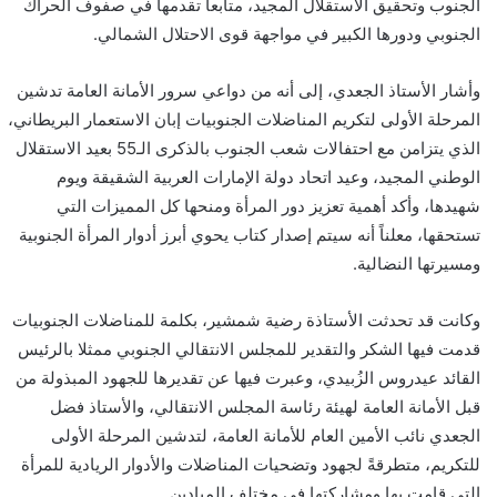
الجنوب وتحقيق الاستقلال المجيد، متابعاً تقدمها في صفوف الحراك
الجنوبي ودورها الكبير في مواجهة قوى الاحتلال الشمالي.
وأشار الأستاذ الجعدي، إلى أنه من دواعي سرور الأمانة العامة تدشين
المرحلة الأولى لتكريم المناضلات الجنوبيات إبان الاستعمار البريطاني،
الذي يتزامن مع احتفالات شعب الجنوب بالذكرى الـ55 بعيد الاستقلال
الوطني المجيد، وعيد اتحاد دولة الإمارات العربية الشقيقة ويوم
شهيدها، وأكد أهمية تعزيز دور المرأة ومنحها كل المميزات التي
تستحقها، معلناً أنه سيتم إصدار كتاب يحوي أبرز أدوار المرأة الجنوبية
ومسيرتها النضالية.
وكانت قد تحدثت الأستاذة رضية شمشير، بكلمة للمناضلات الجنوبيات
قدمت فيها الشكر والتقدير للمجلس الانتقالي الجنوبي ممثلا بالرئيس
القائد عيدروس الزُبيدي، وعبرت فيها عن تقديرها للجهود المبذولة من
قبل الأمانة العامة لهيئة رئاسة المجلس الانتقالي، والأستاذ فضل
الجعدي نائب الأمين العام للأمانة العامة، لتدشين المرحلة الأولى
للتكريم، متطرقةً لجهود وتضحيات المناضلات والأدوار الريادية للمرأة
التي قامت بها ومشاركتها في مختلف الميادين.