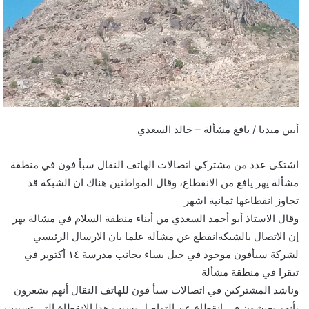
أبين ميديا / يافغ مشألة – خالد السعدي
اشتكى عدد من مشتركي اتصالات الهاتف النقال سبأ فون في منطقة
مشألة يهر يافع من الانقطاع، وقال المواطنين هناك ان الشبكة قد
تجاوز انقطاعها ثمانية اشهر
وقال الاستاذ أبو أحمد السعدي من أبناء منطقة السلام في مشالة يهر
إن الاتصال بالشبكةانقطع عن مشألة علما بان الارسال الرئيسي
لشركة سبأفون موجود في جبل بساء بجانب مدرسة ١٤ أكتوبر في
تيقرا في منطقة مشألة
وناشد المشتركين في اتصالات سبأ فون للهاتف النقال أنهم يشعرون
بأنهم يعيشون في انقطاع عن التواصل بسبب هذا الانقطاع التي تسببت