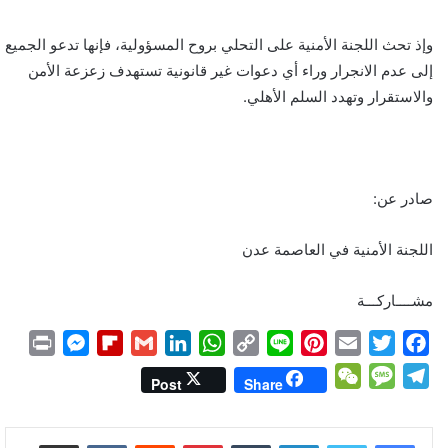
وإذ تحث اللجنة الأمنية على التحلي بروح المسؤولية، فإنها تدعو الجميع
إلى عدم الانجرار وراء أي دعوات غير قانونية تستهدف زعزعة الأمن
والاستقرار وتهدد السلم الأهلي.
صادر عن:
اللجنة الأمنية في العاصمة عدن
مشــــاركـــة
P
M
F
G
L
W
C
L
P
E
T
F
r
e
l
m
i
h
o
i
i
m
w
a
W
M
T
Post
Share
i
s
i
a
n
a
p
n
n
a
i
c
e
e
e
n
s
p
i
k
t
y
e
t
i
t
e
C
s
l
لينكدإن
بينتيريست
مشاركة عبر البريد
t
e
b
l
e
s
L
e
l
t
b