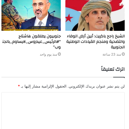
الشيخ راجح باكريت: أبين أرض الوفاء
جنوبيون يطلقون هاشتاج
والتضحية ومنجم القيادات الوطنية
“#الرئيس_عيدروس_لايساوم_بالجن
الجنوبية
وب”
منذ 23 ساعة
منذ يوم واحد
اترك تعليقاً
لن يتم نشر عنوان بريدك الإلكتروني.
الحقول الإلزامية مشار إليها بـ
*
ا
ل
ت
ع