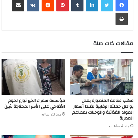
h
s
e
n
o
d
A
i
r
e
o
a
a
g
طباعة
g
a
I
p
n
e
r
o
t
g
r
e
r
n
p
k
s
k
e
a
r
d
t
m
مقالات ذات صلة
مكتب صناعة المنصورة بعدن
مؤسسة سفراء الخير توزع لحوم
يواصل حملته الرقابية لضبط أسعار
الأضاحي على الأسر المحتاجة بأبين
المواد الغذائية والوجبات بمطاعم
منذ 23 ساعة
المديرية
منذ 4 ساعات