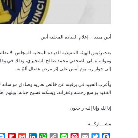
أبين ميديا – إعلام القيادة المحلية أبين
بعث رئيس الهيئة التنفيذية للقيادة المحلية للمجلس الانتقال
ومواساة إلى الصحفي محمد صالح الشحيري، وذلك في وفاة 
إلى جوار ربه يوم أمس على إثر مرض عضال ألمّ به.
وأعرب الحييد في برقيته عن خالص تعازيه وصادق مواساته للش
الفقيد بواسع رحمته وغفرانه، ويسكنه فسيح جناته، ويلهم أهل
إنا لله وإنا إليه راجعون.
مشــــاركـــة
F
G
L
W
C
L
P
E
T
F