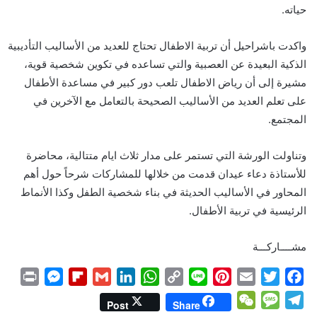
حياته.
واكدت باشراحيل أن تربية الاطفال تحتاج للعديد من الأساليب التأديبية
الذكية البعيدة عن العصبية والتي تساعده في تكوين شخصية قوية،
مشيرة إلى أن رياض الاطفال تلعب دور كبير في مساعدة الأطفال
على تعلم العديد من الأساليب الصحيحة بالتعامل مع الآخرين في
المجتمع.
وتناولت الورشة التي تستمر على مدار ثلاث ايام متتالية، محاضرة
للأستاذة دعاء عيدان قدمت من خلالها للمشاركات شرحاً حول أهم
المحاور في الأساليب الحديثة في بناء شخصية الطفل وكذا الأنماط
الرئيسية في تربية الأطفال.
مشــــاركـــة
P
M
F
G
L
W
C
L
P
E
T
F
r
e
l
m
i
h
o
i
i
m
w
a
W
M
T
Post
Share
i
s
i
a
n
a
p
n
n
a
i
c