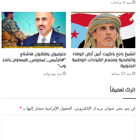
منذ 4 ساعات
الشيخ راجح باكريت: أبين أرض الوفاء
جنوبيون يطلقون هاشتاج
والتضحية ومنجم القيادات الوطنية
“#الرئيس_عيدروس_لايساوم_بالجن
الجنوبية
وب”
منذ 23 ساعة
منذ يوم واحد
اترك تعليقاً
لن يتم نشر عنوان بريدك الإلكتروني.
الحقول الإلزامية مشار إليها بـ
*
ا
ل
ت