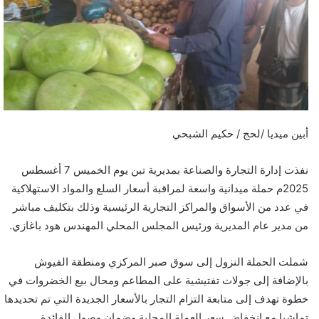
أبين ميديا /لحج / حكيم الشبحي
نفذت إدارة التجارة والصناعة بمديرية تبن يوم الخميس 7 أغسطس
2025م حملة ميدانية واسعة لمراقبة أسعار السلع والمواد الاستهلاكية
في عدد من الأسواق والمراكز التجارية الرئيسية وذلك بتكليف مباشر
من مدير عام المديرية ورئيس المجلس المحلي المهندس هود باغازي.
شملت الحملة النزول إلى سوق صبر المركزي ومنطقة الفيوش
بالإضافة إلى جولات تفتيشية على المطاعم ومحال بيع الخضروات في
خطوة تهدف إلى متابعة التزام التجار بالأسعار الجديدة التي تم تحديدها
تماشيا مع انخفاض سعر العملة المحلية وضمان وصول الفائدة