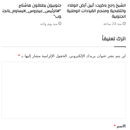
الشيخ راجح باكريت: أبين أرض الوفاء
جنوبيون يطلقون هاشتاج
والتضحية ومنجم القيادات الوطنية
“#الرئيس_عيدروس_لايساوم_بالجن
الجنوبية
وب”
منذ 24 ساعة
منذ يوم واحد
اترك تعليقاً
لن يتم نشر عنوان بريدك الإلكتروني.
الحقول الإلزامية مشار إليها بـ
*
ا
ل
ت
ع
ل
ي
ق
الاسم
*