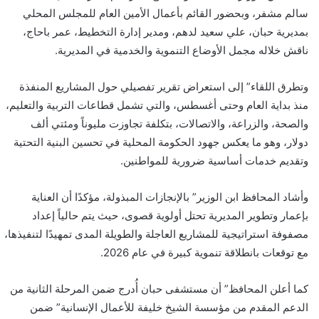
سالم مشفر، وبحضور القائم بأعمال الأمين العام للمجلس المحلي
بمديرية حبان، علي سعيد لدهم، ومدير إدارة التخطيط، عمر باحاج،
ناقش خلاله مجمل الأوضاع التنموية والخدمية في المديرية.
وتطرق اللقاء” إلى استعراض تقرير تفصيلي حول المشاريع المنفذة
منذ بداية العام وحتى أغسطس، والتي تشمل قطاعات التربية والتعليم،
والصحة، والزراعة، والاتصالات، بتكلفة تجاوزت مليوناً ومئتي ألف
دولار، وهو ما يعكس جهود الحكومة المحلية في تحسين البنية التحتية
وتقديم خدمات أساسية ضرورية للمواطنين.
وأشاد المحافظ ابن الوزير” بالإنجازات المبذولة، مؤكدًا أن العناية
بإعمار وتطوير المديرية تحتل أولوية قصوى، حيث يتم حالياً إعداد
مصفوفة استراتيجية للمشاريع العاجلة والطويلة المدى تمهيدًا لتنفيذها،
مع توقعات بانطلاقة تنموية كبيرة في عام 2026.
كما أعلن المحافظ” أن مستشفى حبان أُدرج ضمن المرحلة الثانية من
الدعم المقدم من مؤسسة الشيخ خليفة للأعمال الإنسانية” ضمن