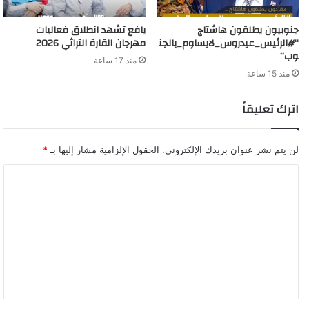
جنوبيون يطلقون هاشتاج
يافع تشهد انطلاق فعاليات
“#الرئيس_عيدروس_لايساوم_بالجن
مهرجان القارة التراثي 2026
وب”
منذ 17 ساعة
منذ 15 ساعة
اترك تعليقاً
لن يتم نشر عنوان بريدك الإلكتروني.
الحقول الإلزامية مشار إليها بـ
*
ا
ل
ت
ع
ل
ي
ق