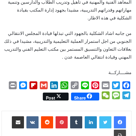
المعاهد الفنية والمهنية في تأهيل وتدريب الطلاب والدارسين وتنمية
مهاراتهم وقدراتهم التدريبية، مشيدا بجهود إدارة المكتب بقيادة
الشكلية في هذه الاطار.
من جانبه اشاد الشكلية بالجهود التي تبذلها قيادة المجلس الانتقالي
الجنوبي من اجل استمرار العملية التعليمية والتدريبية، مشيدا في ذلك
بعلاقات التعاون والتنسيق المستمر بين مكتب التعليم الفني والتدريب
المهني وقيادة انتقالي العاصمة عدن .
مشــــاركـــة
P
M
F
G
L
W
C
L
P
E
T
F
r
e
l
m
i
h
o
i
i
m
w
a
W
M
T
Post
Share
i
s
i
a
n
a
p
n
n
a
i
c
e
e
e
n
s
p
i
k
t
y
e
t
i
t
e
C
s
l
لينكدإن
بينتيريست
مشاركة عبر البريد
t
e
b
l
e
s
L
e
l
t
b
h
s
e
n
o
d
A
i
r
e
o
a
a
g
طباعة
g
a
I
p
n
e
r
o
t
g
r