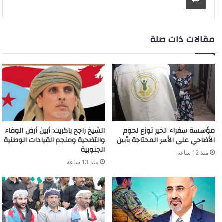
e
r
n
p
k
s
k
e
a
r
d
t
m
مقالات ذات صلة
مؤسسة سفراء الخير توزع لحوم
الشيخ راجح باكريت: أبين أرض الوفاء
الأضاحي على الأسر المحتاجة بأبين
والتضحية ومنجم القيادات الوطنية
الجنوبية
منذ 12 ساعة
منذ 13 ساعة