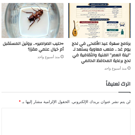
برنامج سهرة عيد الأضحى في لحج
«حليب الصراصير».. بروتين المستقبل
يوم غد .. ملعب معاوية يستعد لـ
أم خيال علمي مقزز؟
“ليلة العمر” الفنية والثقافية في
منذ أسبوع واحد
لحج برعاية المحافظ الحالمي
منذ أسبوع واحد
اترك تعليقاً
لن يتم نشر عنوان بريدك الإلكتروني.
الحقول الإلزامية مشار إليها بـ
*
ا
ل
ت