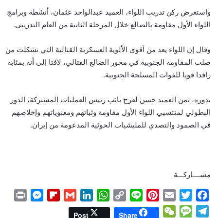
واستعرض ركن تدريب اللواء، العميد عبدالواحد عثمان، أنشطة وبرامج
اللواء الأول مقاومة بالضالع خلال المرحلة الثانية من العام التدريبي.
وقال إن اللواء يعد من أقوى الألوية العسكرية القتالية التي تشكلت من
صلب المقاومة الجنوبية في محور الضالع القتالي، لافتا إلى أنه بمثابة
رافدا قويا للقوات المسلحة الجنوبية.
بدوره، ثمن العميد حسن لعرج نائب رئيس العمليات المشتركة، الدور
البطولي لمنتسبي اللواء الأول مقاومة وثباتهم ومعنوياتهم وإخلاصهم
في الصمود والتصدي للمليشيات الحوثية المدعومة من إيران.
مشــــاركـــة
P
M
F
G
L
W
C
L
P
E
T
F
r
e
l
m
i
h
o
i
i
m
w
a
W
M
T
Post
Share