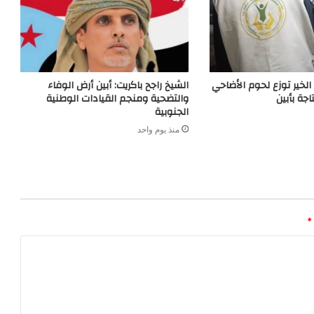
خير توزع لحوم الأضاحي
الشيخ راجح باكريت: أبين أرض الوفاء
جة بأبين
والتضحية ومنجم القيادات الوطنية
الجنوبية
منذ يوم واحد
*