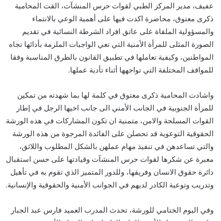
عفيف، مدير المركز الطبي لقوات حرس المنشآت، القت المحامية
ذكرى معتوق، محاضرة اكدت فيها على أهمية الوعي بالانتماء
والمسؤولية الملقاة على عاتق افراد الشرطة النسائية في تقديم
الصورة المثلى للمرأة الأمنية التي تعي الواجبات الملزمة بأدائها تجاه
المواطنين، وكيفية تعاملها في تطبيق القانون بالطرق المناسبة وفقا
للمواقف المختلفة التي تواجهها أثناء تأدية عملها.
واشادت المحامية ذكرى معتوق في كلمة لها بما شهدته من تمكين
للمرأة الجنوبية في الجانب الأمني الى جانب اخيها الرجل في إطار
القوات المسلحة والامن، متمنية ان تكون المشاركات في هذه الورشة
الحقوقية التوعوية قد تحصلن على الفائدة المرجوة من هذه الورشة
والتي تساعدهن في تنفيذ مهام عملهن بالشكل المطلوب واللائق،
معبرة عن شكرها لقوات حرس المنشآت وقيادتها على حسن استقبال
دائرة حقوق الانسان وفريقها، وللدور المتميز الذي تقوم به في تأهيل
وتدريب وتوعية الكادر لديهم في الجوانب الأمنية والحقوقية والإنسانية.
وفي اليوم الختامي للورشة، تحدث المدرب العميد فارس عبد الجبار