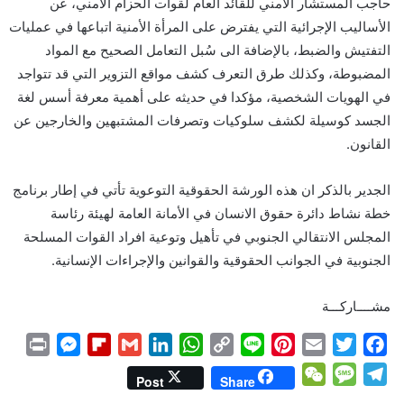
حاجب المستشار الأمني للقائد العام لقوات الحزام الأمني، عن
الأساليب الإجرائية التي يفترض على المرأة الأمنية اتباعها في عمليات
التفتيش والضبط، بالإضافة الى سُبل التعامل الصحيح مع المواد
المضبوطة، وكذلك طرق التعرف كشف مواقع التزوير التي قد تتواجد
في الهويات الشخصية، مؤكدا في حديثه على أهمية معرفة أسس لغة
الجسد كوسيلة لكشف سلوكيات وتصرفات المشتبهين والخارجين عن
القانون.
الجدير بالذكر ان هذه الورشة الحقوقية التوعوية تأتي في إطار برنامج
خطة نشاط دائرة حقوق الانسان في الأمانة العامة لهيئة رئاسة
المجلس الانتقالي الجنوبي في تأهيل وتوعية افراد القوات المسلحة
الجنوبية في الجوانب الحقوقية والقوانين والإجراءات الإنسانية.
مشــــاركـــة
P
M
F
G
L
W
C
L
P
E
T
F
r
e
l
m
i
h
o
i
i
m
w
a
W
M
T
Post
Share
i
s
i
a
n
a
p
n
n
a
i
c
e
e
e