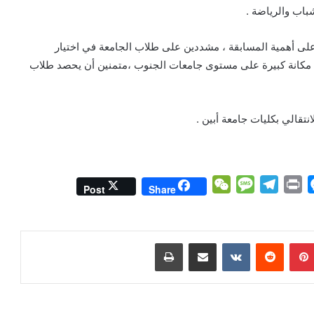
باب والرياضة .
على أهمية المسابقة ، مشددين على طلاب الجامعة في اختيار
ن مكانة كبيرة على مستوى جامعات الجنوب ،متمنين أن يحصد طلاب
قالي بكليات جامعة أبين .
W
M
T
P
M
Post
Share
e
e
e
r
e
C
s
l
i
s
h
s
e
n
s
بينتيريست
مشاركة عبر البريد
طباعة
a
a
g
t
e
t
g
r
n
e
a
g
m
e