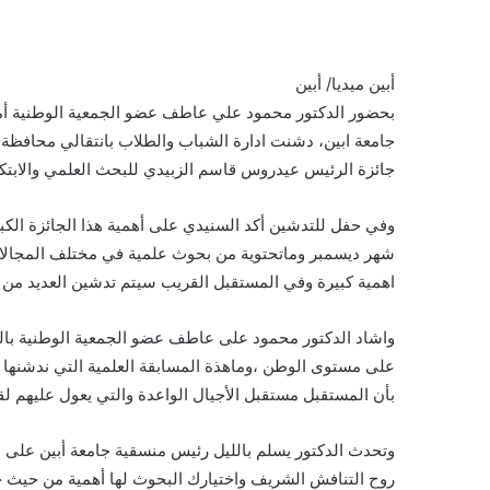
أبين ميديا/ أبين
بحضور الدكتور محمود علي عاطف عضو الجمعية الوطنية أمين
جامعة ابين، دشنت ادارة الشباب والطلاب بانتقالي محافظة أب
جائزة الرئيس عيدروس قاسم الزبيدي للبحث العلمي والابتكا
وفي حفل للتدشين أكد السنيدي على أهمية هذا الجائزة الكبر
شهر ديسمبر وماتحتوية من بحوث علمية في مختلف المجالات و
اهمية كبيرة وفي المستقبل القريب سيتم تدشين العديد من ال
واشاد الدكتور محمود على عاطف عضو الجمعية الوطنية بالرئ
على مستوى الوطن ،وماهذة المسابقة العلمية التي ندشنها الي
بأن المستقبل مستقبل الأجيال الواعدة والتي يعول عليهم لق
وتحدث الدكتور يسلم بالليل رئيس منسقية جامعة أبين على ا
روح التنافش الشريف واختيارك البحوث لها أهمية من حيث حص