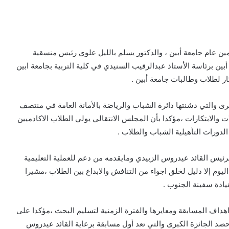
 عام جامعة أبين ، والدكتور يسلم بالليل علوي رئيس منسقية
ين برئاسة الأستاذ عبدالرقيب السنيدي في كلية التربية بجامعة ابين
ر لطلاب وطالبات جامعة أبين .
ى والتي دشنتها دائرة الشباب والرياضة بالأمانة العامة في منتصف
الابتكارات ،مؤكدا بأن المجلس الانتقالي يولي الطلاب الاكادميين
دورات التأهيلية الشباب والطلاب .
يس القائد عيدروس الزبيدي ومايقدمه من دعم للعملية التعليمية
وم إلا دليل لخلق اجواء من التنافش والابداع بين الطلاب ،مشيرا
يادة سفينة الجنوب .
هداف المسابقة ومعايرها والفترة الزمنية لتسليم البحث ،مؤكدا على
د الجائزة الكبرى والتي تعد أول مسابقة برعاية القائد عيدروس