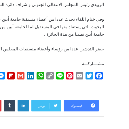
الزبيدي رئيس المجلس الانتقالي الجنوبي واشراف دائرة الش
وفي ختام اللقاء تحدث عددا من أعضاء منسقية جامعة أبين 
البحوث التي يستفاد منها في المستقبل لما لجامعة أبين م
جامعة أبين نصيبا من هذة الجائزة .
حضر التدشين عددا من رؤساء وأعضاء منسقيات المجلس الانت
مشــــاركـــة
F
G
L
W
C
L
P
E
T
F
l
m
i
h
o
i
i
m
w
a
i
a
n
a
p
n
n
a
i
c
p
i
k
t
y
e
t
i
t
e
لينكدإن
b
l
e
s
L
e
l
t
b
فيسبوك
تويتر
o
d
A
i
r
e
o
a
I
p
n
e
r
o
r
n
p
k
s
k