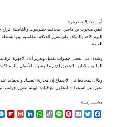
أبين ميديا/ حضرموت
اتفق مبخوت بن ماضي، محافظ حضرموت والقاضية أفراح صالح 
اليوم الأحد بالمكلا، على تعزيز العلاقة التكاملية بين السلطة 
العامة.
وشددا على تفعيل خطوات تفعيل وتعزيز أداء الأجهزة الرقاب
المالية والإدارية لتحقيق الإدارة الرشيدة للأموال والممتلكات
وقال المحافظ في الاجتماع إن محاربة الفساد والحفاظ على 
معبرا عن استعداده للتعاون مع قيادة الهيئة لتعزيز جوانب الر
مشــــاركـــة
F
G
L
W
C
L
P
E
T
F
l
m
i
h
o
i
i
m
w
a