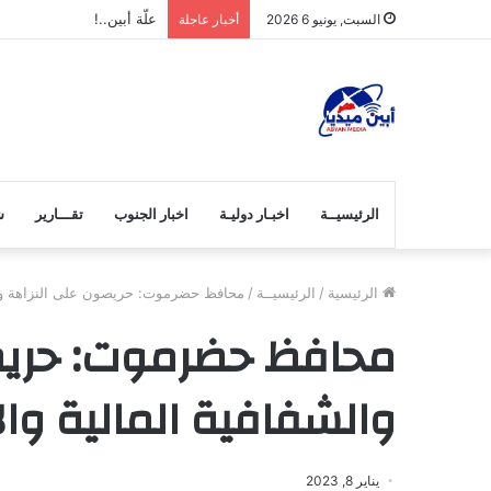
علّة أبين..!
السبت, يونيو 6 2026
أخبار عاجلة
الرئيسيــة
اخبـار دوليـة
اخبار الجنوب
تقـــارير
ش
الرئيسية
/
الرئيسيــة
/
محافظ حضرموت: حريصون على النزاهة والشف
محافظ حضرموت: حريص
والشفافية المالية والإ
يناير 8, 2023