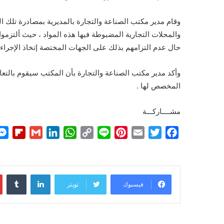
وقام مدير مكتب الصناعة والتجارة بالمديرية بمصادرة تلك ال
والمحلات التجارية المضبوطة فيها هذه المواد ، حيث ألتزموا
حال عدم التزامهم بذلك على الجهات المختصة إتخاذ الإجراء
وأكد مدير مكتب الصناعة والتجارة بأن المكتب سيقوم بالتعام
المخصص لها .
مشــــاركـــة
F
G
L
W
C
L
P
E
T
F
l
m
i
h
o
i
i
m
w
a
i
a
n
a
p
n
n
a
i
c
p
i
k
t
y
e
t
i
t
e
لينكدإن
b
l
e
s
L
e
l
t
b
فيسبوك
تويتر
o
d
A
i
r
e
o
a
I
p
n
e
r
o
r
n
p
k
s
k