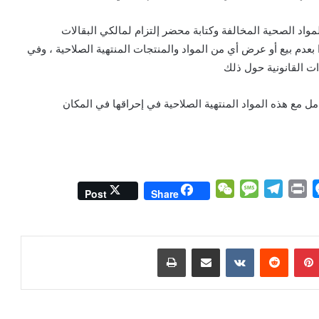
مواد الصحية المخالفة وكتابة محضر إلتزام لمالكي البقالات
 بعدم بيع أو عرض أي من المواد والمنتجات المنتهية الصلاحية ، وفي
ات القانونية حول ذلك
ل مع هذه المواد المنتهية الصلاحية في إحراقها في المكان
W
M
T
P
M
Post
Share
e
e
e
r
e
C
s
l
i
s
h
s
e
n
s
بينتيريست
مشاركة عبر البريد
طباعة
a
a
g
t
e
t
g
r
n
e
a
g
m
e