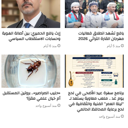
يافع تشهد انطلاق فعاليات
إرث يافع الحميري: بين أصالة الهوية
مهرجان القارة التراثي 2026
وحسابات الاستقطاب السياسي
منذ 5 أيام
منذ 6 أيام
برنامج سهرة عيد الأضحى في لحج
«حليب الصراصير».. بروتين المستقبل
يوم غد .. ملعب معاوية يستعد لـ
أم خيال علمي مقزز؟
“ليلة العمر” الفنية والثقافية في
منذ أسبوع واحد
لحج برعاية المحافظ الحالمي
منذ أسبوع واحد