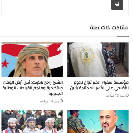
g
a
I
p
n
e
r
o
t
g
r
e
r
n
p
k
s
k
e
a
r
d
t
m
مقالات ذات صلة
مؤسسة سفراء الخير توزع لحوم
الشيخ راجح باكريت: أبين أرض الوفاء
الأضاحي على الأسر المحتاجة بأبين
والتضحية ومنجم القيادات الوطنية
الجنوبية
منذ 13 ساعة
منذ 14 ساعة