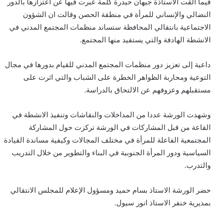
فيما ألقت الاستاذة جيهان حيدرة كلمة عبرت فيها عن اعتزازها بالدور
النضالي والإنساني للمرأة في منطقة الحصن وقالت ان الشؤون
الاجتماعية بانتقالي المحافظة ستساند منظمات المجتمع المدني في
الانشطة الهادفة والتي يستفيد منها المجتمع.
داعية إلى تعزيز دور منظمات المجتمع المدني للقيام بدورها في مجال
التوعية ومحاربة الظواهر الخطرة على الشباب والتي اثرت على
مستقبلهم وعزوفهم عن الالتحاق بالدراسة.
وشهدت الورشة عددا من المداخلات والنقاشات وتنفيذ الانشطة في
القاعة من قبل المشاركات في الورشة تركزت حول المشاركة
المجتمعية الفاعلة للمرأة في مختلف المجالات وكيفية مساندة القيادة
السياسية ودور المرأة الجنوبية في البناء والتطوير من خلال التدريب
والتدرب.
حضر الورشة الاستاذ بسام حميد ومسؤول الإعلام للمجلس الانتقالي
بمديرية خنفر الاستاذ انور سيول.