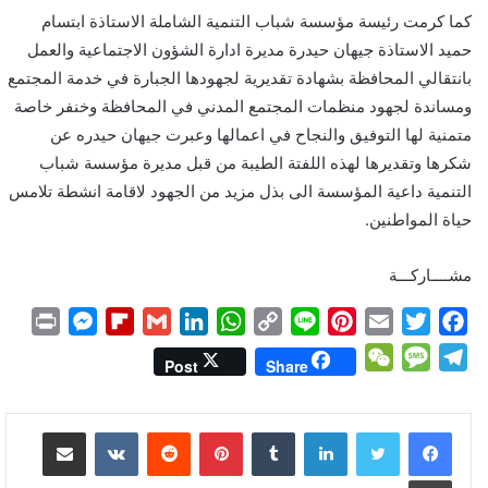
كما كرمت رئيسة مؤسسة شباب التنمية الشاملة الاستاذة ابتسام
حميد الاستاذة جيهان حيدرة مديرة ادارة الشؤون الاجتماعية والعمل
بانتقالي المحافظة بشهادة تقديرية لجهودها الجبارة في خدمة المجتمع
ومساندة لجهود منظمات المجتمع المدني في المحافظة وخنفر خاصة
متمنية لها التوفيق والنجاح في اعمالها وعبرت جيهان حيدره عن
شكرها وتقديرها لهذه اللفتة الطيبة من قبل مديرة مؤسسة شباب
التنمية داعية المؤسسة الى بذل مزيد من الجهود لاقامة انشطة تلامس
حياة المواطنين.
مشــــاركـــة
P
M
F
G
L
W
C
L
P
E
T
F
r
e
l
m
i
h
o
i
i
m
w
a
W
M
T
Post
Share
i
s
i
a
n
a
p
n
n
a
i
c
e
e
e
n
s
p
i
k
t
y
e
t
i
t
e
C
s
l
لينكدإن
بينتيريست
مشاركة عبر البريد
t
e
b
l
e
s
L
e
l
t
b
h
s
e
n
o
d
A
i
r
e
o
a
a
g
طباعة