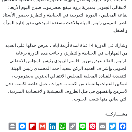
الانتقالي الجنوبي بمديرية بروم ميفع بحضرموت صباح اليوم الأربعاء
بقاعة المجلس ، الدورة التدريبية في الخياطة والتطريز بحضور الأستاذ
ناصر التميمي رئيس الهيئة والأخت مسعدة الميدعي مدير إدارة المرأة
والطفل.
وشارك في الدورة 14 فتاة لمدة أربعة ايام ، تعرفن خلالها على العديد
من المهارات في الخياطة والتطريز، و جاءت هذه الدورة برعاية
الرئيس القائد عيدروس بن قاسم الزبيدي رئيس المجلس الانتقالي
الجنوبي وإشراف العميد الركن سعيد أحمد المحمدي رئيس الهيئة
التنفيذية للقيادة المحلية للمجلس الانتقالي الجنوبي بحضرموت ،
لتمكين الفتيات والنساء من اكتساب خبرات، عمل خاصة لكسب دخل
لأسرهن وانفسهن في ظل الظروف المعيشية والاقتصادية المتردية،
التي يعاني منها شعب الجنوب .
مشــــاركـــة
P
M
F
G
L
W
C
L
P
E
T
F