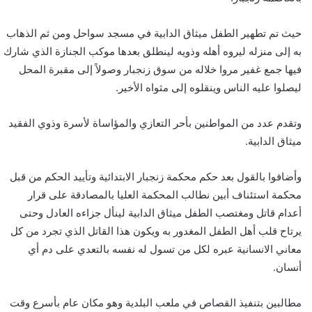
حيث تم تطهير الطفل ميثاق الدابية في مسجد سواحل ومن ثم الذهاب
به إلى منزله ليروه أهله وذويه لينطلق بعدها موكب الجنازة الذي شارك
فيها جمع غفير مروا خلاله من سوق زنجبار وصولاً إلى مقبرة المحل
ليصلوا عليه الناس وينقلوه إلى مثواه الأخير.
وتقدم عدد من المواطنين بأحر التعازي والمؤاساة لأسرة وذوي الفقيد
ميثاق الدابية.
وأضافوا بالقول بعد حكم محكمة زنجبار الابتدائية وتأييد الحكم من قبل
محكمة استئناف أبين نطالب المحكمة العليا بالمصادقة على قرار
أعدام قاتل ومغتصب الطفل ميثاق الدابية لينأل جزاءه العادل وحتى
يرتاح قلب أهل الطفل المغدور به ويكون هذا القاتل الذي تجرد من كل
معاني الانسانية عبره لكل من تسول له نفسه بالتعدي على دم أي
أنسان.
مطالبين بتنفيذ القصاص في ملعب البلدية وهو مكان عام بأسرع وقت