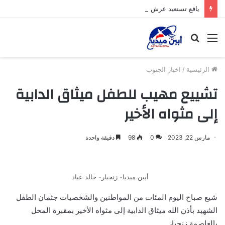
يافع تستعيد عرش هيبتها وتشرق شمسها من جديد
القائمة
بحث
عن
الرئيسية
/
اخبار الجنوب
تشييع مهيب للطفل ميثاق الدابية
إلى مثواه الأخير
مارس 22, 2023
0
98
دقيقة واحدة
أبين ميديا- زنجبار- خالد عباد
شيع صباح اليوم المئات من المواطنين والشخصيات جثمان الطفل
الشهيد بأذن الله ميثاق الدابية إلى مثواه الأخير بمقبرة المحل
بالعاصمة زنجبار.