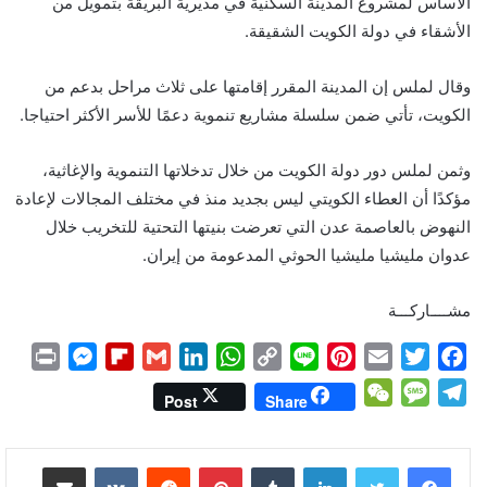
الأساس لمشروع المدينة السكنية في مديرية البريقة بتمويل من
الأشقاء في دولة الكويت الشقيقة.
وقال لملس إن المدينة المقرر إقامتها على ثلاث مراحل بدعم من
الكويت، تأتي ضمن سلسلة مشاريع تنموية دعمًا للأسر الأكثر احتياجا.
وثمن لملس دور دولة الكويت من خلال تدخلاتها التنموية والإغاثية،
مؤكدًا أن العطاء الكويتي ليس بجديد منذ في مختلف المجالات لإعادة
النهوض بالعاصمة عدن التي تعرضت بنيتها التحتية للتخريب خلال
عدوان مليشيا مليشيا الحوثي المدعومة من إيران.
مشــــاركـــة
P
M
F
G
L
W
C
L
P
E
T
F
r
e
l
m
i
h
o
i
i
m
w
a
W
M
T
Post
Share
i
s
i
a
n
a
p
n
n
a
i
c
e
e
e
n
s
p
i
k
t
y
e
t
i
t
e
C
s
l
لينكدإن
بينتيريست
مشاركة عبر البريد
t
e
b
l
e
s
L
e
l
t
b
h
s
e