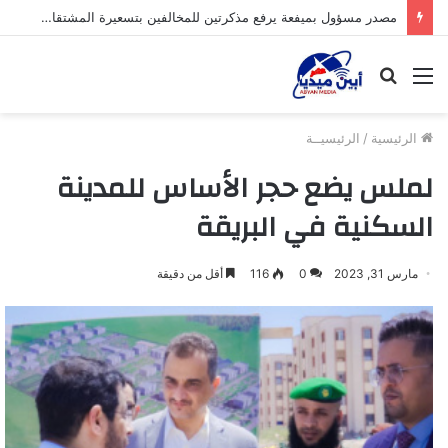
مصدر مسؤول بميفعة يرفع مذكرتين للمخالفين بتسعيرة المشتقات النفطية والأخرى لقسم الأمن السيبراني ضد صحيفة وادي ميفعة
القائمة
بحث
عن
الرئيسية
/
الرئيسيــة
لملس يضع حجر الأساس للمدينة
السكنية في البريقة
مارس 31, 2023
0
116
أقل من دقيقة