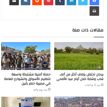
n
o
d
A
i
r
e
o
a
a
g
طباعة
g
a
I
p
n
e
r
o
t
g
r
e
r
n
p
k
s
k
e
a
r
d
t
m
مقالات ذات صلة
بيحان تحتفل بزفاف أكثر من ألف
حملة أمنية مشتركة واسعة
شاب وشابة خلال أيام عيد الأضحى
لتنظيم الأسواق والشوارع العامة
في مديرية خنفر بأبين
منذ 5 ساعات
منذ يوم واحد