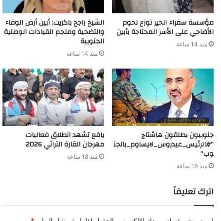
مؤسسة سفراء الخير توزع لحوم
الشيخ راجح باكريت: أبين أرض الوفاء
الأضاحي على الأسر المحتاجة بأبين
والتضحية ومنجم القيادات الوطنية
الجنوبية
منذ 14 ساعة
منذ 14 ساعة
جنوبيون يطلقون هاشتاج
يافع تشهد انطلاق فعاليات
“#الرئيس_عيدروس_لايساوم_بالجن
مهرجان القارة التراثي 2026
وب”
منذ 18 ساعة
منذ 16 ساعة
اترك تعليقاً
لن يتم نشر عنوان بريدك الإلكتروني.
الحقول الإلزامية مشار إليها بـ
*