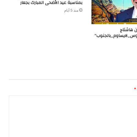
بمناسبة عيد الأضحى المبارك بجعار
منذ 5 أيام
 هاشتاج
وس_لايساوم_بالجنوب”
*