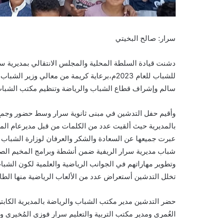
سرار: صالح البخيتي
دشنت قيادة السلطة المحلية والمجلس الانتقالي بمديرية سر
للشباب للعام 2023م،برعاية كريمة من معالي و
سالم وإشراف قطاع الشباب والرياضة وتنظيم مكتب الشباب 
وأقيم حفل التدشين في مبنى ثانوية سرار وسط حضور وجمع 
بالمديرية حيث ألقيت عدد من الكلمات من قبل مديرعام المد
عبرت جميعها عن السعادة والشكر والعرفان لوزارة الشباب 
شباب مديرية سرار الريفية ضمن أنشطة وبرامج المخيم الصيفي
وتطوير مهاراتهم في الجوانب الرياضية والعلمية لكون الشباب
تخلل التدشين أستعراض عدد من الألعاب الرياضية منها الطاو
حضر التدشين مدير مكتب الشباب والرياضة بالمديرية الكا
العُمري ومدير مكتب التربية والتعليم سرار فوزي المُخيري و