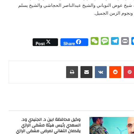
 شيخ عوض النوباني والشيخ عبدالناصر الحجاشي والشيخ يسلم
ونجوم الزمن الجميل.
W
M
T
P
M
Post
Share
e
e
e
r
e
C
s
l
i
s
h
s
e
n
s
بينتيريست
مشاركة عبر البريد
طباعة
a
a
g
t
e
t
g
r
n
e
a
g
m
e
r
وكيل محافظة ابين د. الجنيدي ود.
السعدي رئيس هيئة مشفى الرازي
يقدمان التهاني لمرضى مشفى الرازي