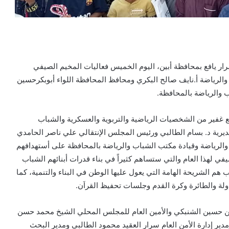
ار يافع بمحافظة أبين، اليوم الخميس فعاليات المخيم الصيفي
زير الشباب والرياضة أ.نايف صالح البكري ومحافظ المحافظة اللواء أبوبكرحسين
والرياضة بالمحافظة.
غفير من الشخصيات الرياضية والتربوية والعسكرية والشباب
يرية د. بسام الطالبي ورئيس المجلس الإنتقالي علي ناصر الحامدي
والرياضة وقيادة مكتب الشباب والرياضة بالمحافظة على أستهدافهم
 لهذا العام والتي ستساهم كثيراً في بناء قدرات أبنائهم الشباب
 هم الشريحة الهامة التي يعول عليها الوطن في البناء والتنمية، كما
لة والطائرة وكرة القدم وجلسات تحفيظ القراَن.
بتن حسين الشنبكي والأمين العام للمجلس المحلي الشيخ محمد حسن
مدير إدارة الأمن العام سرار العقيد محمود الطالبي ومدير البحث