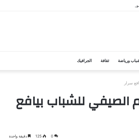
ائي شنته مليشيا الحوثي على قرى المسيمير
باب ورياضة
ثقافة
الجرافيك
فع سرار
 الصيفي للشباب بيافع
0
125
دقيقة واحدة