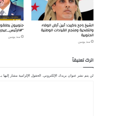
الشيخ راجح باكريت: أبين أرض الوفاء
جنوبيون يطلقون
والتضحية ومنجم القيادات الوطنية
“#الرئيس_عيدر
الجنوبية
منذ يومين
منذ يومين
اترك تعليقاً
لن يتم نشر عنوان بريدك الإلكتروني.
الحقول الإلزامية مشار إليها بـ
ا
ل
ت
ع
ل