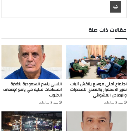
طباعة
g
a
I
p
n
e
r
o
t
g
r
e
r
n
p
k
s
k
e
a
r
d
t
m
مقالات ذات صلة
اجتماع أمني موسع يناقش آليات
النسي يتهم السعودية بتغذية
تعزيز الاستقرار والتصدي للمخدرات
انقسامات قبلية في يافع لإضعاف
والرصاص العشوائي
الجنوب
منذ 8 ساعات
منذ 8 ساعات