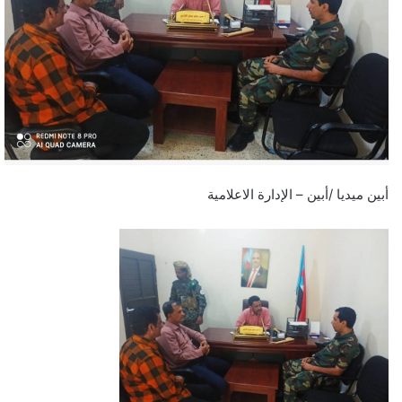
أبين ميديا /أبين – الإدارة الاعلامية