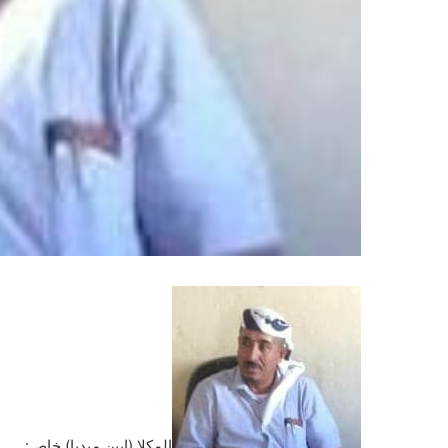
المكلا (ابين ميديا) خاص: