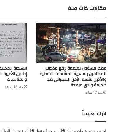
r
n
p
k
s
k
مقالات ذات صلة
d
t
مصدر مسؤول بميفعة يرفع مذكرتين
السلطة المحلية 
للمخالفين بتسعيرة المشتقات النفطية
إطلاق الأعيرة ال
والأخرى لقسم الأمن السيبراني ضد
والمناسبات
صحيفة وادي ميفعة
منذ 18 ساعة
منذ 17 ساعة
اترك تعليقاً
لن يتم نشر عنوان بريدك الإلكتروني.
الحقول الإلزامية مشار إليها بـ