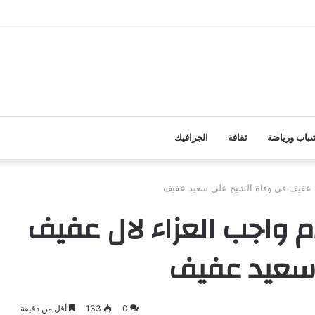
ذكرتين للمخالفين بتسعيرة المشتقات النفطية والأخرى لقسم الأمن السيبراني ض
باب ورياضة
ثقافة
الجرافيك
ل عفيف في وفاة الشيخ علي سعيد عفيف
 واجب العزاء لال عفيف
سعيد عفيف
0
133
أقل من دقيقة