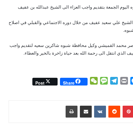
يوم الجمعة بتقديم واجب العزاء الى الشيخ عبدالله بن عفيف
الشيخ علي سعيد عفيف من خلال دوره الاجتماعي والقبلي في اصلاح
بوه.
ناصر محمد القميشي وكيل محافظة شبوه شاكرين سعيه لتقديم واجب
ف الذي انتقل الى رحمة الله بعد حياة زاخرة بالخير والعطاء.
W
M
T
P
M
Post
Share
e
e
e
r
e
C
s
l
i
s
h
s
e
n
s
بينتيريست
مشاركة عبر البريد
طباعة
a
a
g
t
e
t
g
r
n
e
a
g