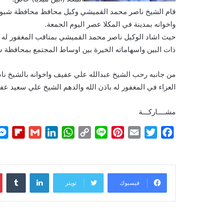
قام الشيخ ناصر محمد القميشي وكيل محافظ محافظة شبوه ال
واخوانه بمدينة في المكلا عصر اليوم الجمعة.
حيث اشاد الوكيل ناصر محمد القميشي بمناقب المغفور له 
ذات البين واسهاماته الخيرة بين اوساط المجتمع بمحافظة ش
من جانبه رحب الشيخ عبدالله علي عفيف واخوانه بالشيخ 
العزاء في المغفور له باذن الله والدهم الشيخ علي سعيد عفي
مشــــاركـــة
F
G
L
W
C
L
P
E
T
F
l
m
i
h
o
i
i
m
w
a
i
a
n
a
p
n
n
a
i
c
p
i
k
t
y
e
t
i
t
e
لينكدإن
b
l
e
s
L
e
l
t
b
فيسبوك
تويتر
o
d
A
i
r
e
o
a
I
p
n
e
r
o