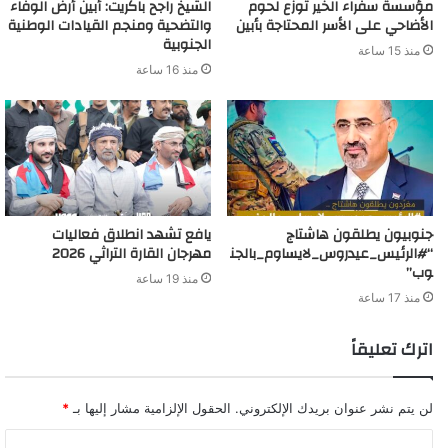
مؤسسة سفراء الخير توزع لحوم
الشيخ راجح باكريت: أبين أرض الوفاء
الأضاحي على الأسر المحتاجة بأبين
والتضحية ومنجم القيادات الوطنية
الجنوبية
منذ 15 ساعة
منذ 16 ساعة
جنوبيون يطلقون هاشتاج
يافع تشهد انطلاق فعاليات
“#الرئيس_عيدروس_لايساوم_بالجن
مهرجان القارة التراثي 2026
وب”
منذ 19 ساعة
منذ 17 ساعة
اترك تعليقاً
لن يتم نشر عنوان بريدك الإلكتروني.
الحقول الإلزامية مشار إليها بـ
*
ا