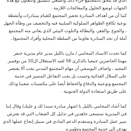
الذي قد يلحق بالمجتمع جراء ذلك والسعي لتنسيق والتعاون مع هذه
الجهات لوضع الحلول والمعالجات اللازمة .
كما أن من أهداف المبادرة تحفيز المجتمع للقيام بمبادرات وأنشطة
نوعية تكافح الظواهر السلوكية السلبية فيه والتخفيف من وطأة الجهل
، والجوع ،والفقر، والبطالة والتلوث البيئي الذي يعاني منه المجتمع
آملة أن تجد المبادرة تعاوننا من السلطة المحلية وأفراد المجتمع)..
كما تحدث الاستاذ المحامي / مازن بالليل مدير عام مديرية خنفر
مهنئا الحاضرين جمعيا بالذكرى 56 لعيد الاستقلال ال30 من نوفمبر
المجيد ، واضاف اليوسفي أن مهام المجتمع المدني يجب ألا يقتصر
على السلال الغذائية وحسب بل يجب التفاعل المتميز في خدمة
المجتمع وتوعيتة والدفاع والحفاظ أيضا على مكتسبات شعبنا وذلك
على طريق استعادة الدولة الجنوبية .
كما أشاد المحامي بالليل با اشهار مبادرة سند( لك و عليك) وقال إننا
في المديرية سنسعى جاهدين في تذليل كل الصعاب التي قد تعترض
سير عمل المبادرة وسنقدم الدعم المادي في سبيل إنجاح عملها الذي
يهدف إلى خدمة المجتمع وتطويره.