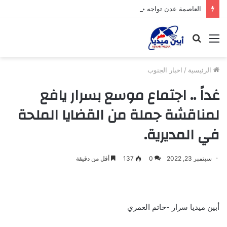
العاصمة عدن تواجه حرب الخدمات .. معاناة وأزمات مستمرة تقتل المواطنين
القائمة
بحث
عن
الرئيسية
/
اخبار الجنوب
غداً .. اجتماع موسع بسرار يافع
لمناقشة جملة من القضايا الملحة
في المديرية.
سبتمبر 23, 2022
0
137
أقل من دقيقة
أبين ميديا سرار -حاتم العمري