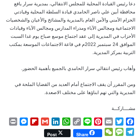
دعا رئيس القيادة المحلية للمجلس الانتقالي، بمديرية سرار يافع
محافظة أبين علي ناصر الحامدي قيادة السلطة المحلية وقيادتي
الحزام الأمني والأمن العام بالمديرية والمشائخ والأعيان والشخصيات
الاجتماعية ومجالس الآباء ومدراء المدارس ومجالس الآباء وقيادات
الأحزاب في المديرية إلى عقد اجتماع موسع صباح يوم غدا السبت
الموافق 24 سبتمبر 2022م في قاعة الاجتماعات الموسعة بمكتب
التربية بمركز المديرية.
وأهاب رئيس انتقالي سرار الحامدي بالجميع بأهمية الحضور.
ومن المقرر أن يقف الاجتماع أمام العديد من القضايا الملحة في
المديرية والتي تهم ابناؤها على مختلف الاصعدة.
مشــــاركـــة
P
M
F
G
L
W
C
L
P
E
T
F
r
e
l
m
i
h
o
i
i
m
w
a
W
M
T
Post
Share
i
s
i
a
n
a
p
n
n
a
i
c