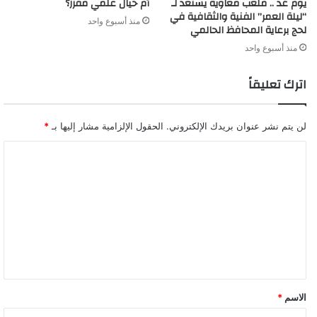
يوم غد .. ملعب معاوية يستعد لـ
أم خيال علمي مقزز؟
“ليلة العمر” الفنية والثقافية في
منذ أسبوع واحد
لحج برعاية المحافظ الحالمي
منذ أسبوع واحد
اترك تعليقاً
لن يتم نشر عنوان بريدك الإلكتروني.
الحقول الإلزامية مشار إليها بـ
*
ا
ل
ت
ع
ل
ي
ق
الاسم
*