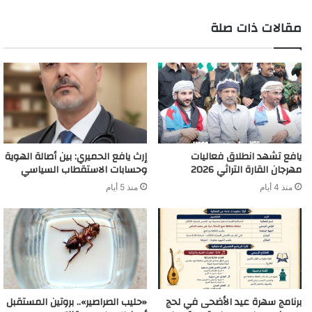
r
d
t
m
مقالات ذات صلة
يافع تشهد انطلاق فعاليات
إرث يافع الحميري: بين أصالة الهوية
مهرجان القارة التراثي 2026
وحسابات الاستقطاب السياسي
منذ 4 أيام
منذ 5 أيام
برنامج سهرة عيد الأضحى في لحج
«حليب الصراصير».. بروتين المستقبل