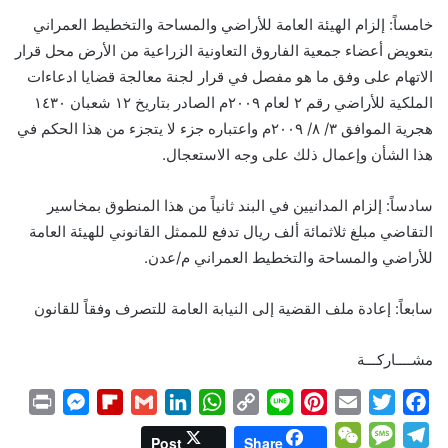
خامساً: إلزام الهيئة العامة للأراضي والمساحة والتخطيط العمراني
بتعويض أعضاء جمعية الفاروق التعاونية الزراعية من الأرض محل قرار
الاتهام على وفق ما هو مفصل في قرار لجنة معالجة قضايا ادعاءات
الملكية للأراضي رقم ٢ لعام ٢٠٠٩م الصادر بتاريخ ١٢ شعبان ١٤٣٠
هجرية الموافق ٣/ ٨/ ٢٠٠٩م واعتباره جزء لا يتجزء من هذا الحكم في
هذا الشأن وإعمال ذلك على وجه الاستعجال.
سادساً: إلزام المدانيين في البند ثانياً من هذا المنطوق بمخاسير
التقاضي مبلغ ثلاثمائة ألف ريال تدفع للممثل القانوني للهيئة العامة
للأراضي والمساحة والتخطيط العمراني م/عدن.
سابعاً: إعادة ملف القضية إلى النيابة العامة للتصرف وفقاً للقانون
مشــــاركـــة
P
M
F
G
L
W
C
L
P
E
T
F
r
e
l
m
i
h
o
i
i
m
w
a
W
M
T
Post
Share