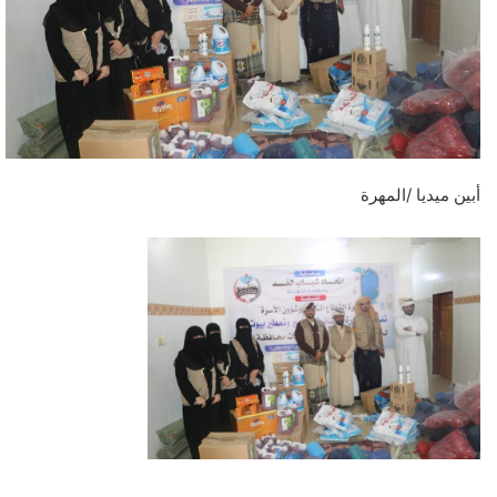
أبين ميديا /المهرة