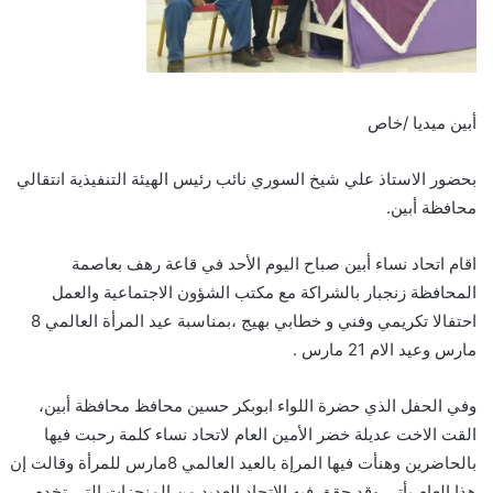
أبين ميديا /خاص
بحضور الاستاذ علي شيخ السوري نائب رئيس الهيئة التنفيذية انتقالي
محافظة أبين.
اقام اتحاد نساء أبين صباح اليوم الأحد في قاعة رهف بعاصمة
المحافظة زنجبار بالشراكة مع مكتب الشؤون الاجتماعية والعمل
احتفالا تكريمي وفني و خطابي بهيج ،بمناسبة عيد المرأة العالمي 8
مارس وعيد الام 21 مارس .
وفي الحفل الذي حضرة اللواء ابوبكر حسين محافظ محافظة أبين،
القت الاخت عديلة خضر الأمين العام لاتحاد نساء كلمة رحبت فيها
بالحاضرين وهنأت فيها المرإة بالعيد العالمي 8مارس للمرأة وقالت إن
هذا العام يأتي وقد حقق فيه الاتحاد العديد من المنجزات التي تخدم