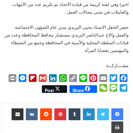
اخيرا وفي لفته كريمة من قيادة الاتحاد تم تكريم عدد من الأمهات
والعاملات في شتى مجالات العمل .
حضر الحفل الاستاذ يحيى اليزيدي مدير عام الشؤون الاجتماعية
والعمل والاخ عبدالناصر اليزيدي مستشار محافظ المحافظة وعدد من
قيادات السلطة المحلية والأمنية في المحافظة وجمع من النشطاء
والمهتمين بقضايا المرأة
مشــــاركـــة
P
M
F
G
L
W
C
L
P
E
T
F
r
e
l
m
i
h
o
i
i
m
w
a
W
M
T
Post
Share
i
s
i
a
n
a
p
n
n
a
i
c
e
e
e
n
s
p
i
k
t
y
e
t
i
t
e
C
s
l
لينكدإن
بينتيريست
مشاركة عبر البريد
t
e
b
l
e
s
L
e
l
t
b
h
s
e
n
o
d
A
i
r
e
o
a
a
g
طباعة
g
a
I
p
n
e
r
o
t
g
r
e
r
n
p
k
s
k