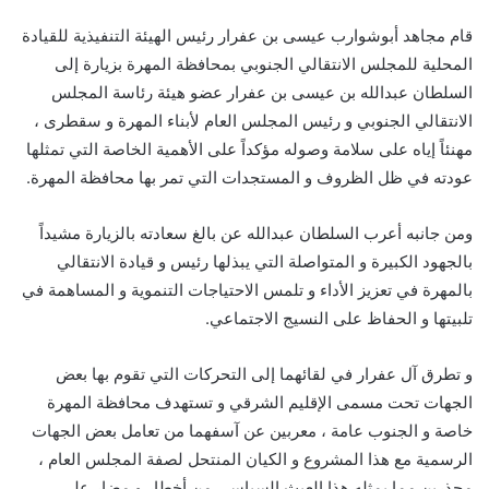
قام مجاهد أبوشوارب عيسى بن عفرار رئيس الهيئة التنفيذية للقيادة
المحلية للمجلس الانتقالي الجنوبي بمحافظة المهرة بزيارة إلى
السلطان عبدالله بن عيسى بن عفرار عضو هيئة رئاسة المجلس
الانتقالي الجنوبي و رئيس المجلس العام لأبناء المهرة و سقطرى ،
مهنئاً إياه على سلامة وصوله مؤكداً على الأهمية الخاصة التي تمثلها
عودته في ظل الظروف و المستجدات التي تمر بها محافظة المهرة.
ومن جانبه أعرب السلطان عبدالله عن بالغ سعادته بالزيارة مشيداً
بالجهود الكبيرة و المتواصلة التي يبذلها رئيس و قيادة الانتقالي
بالمهرة في تعزيز الأداء و تلمس الاحتياجات التنموية و المساهمة في
تلبيتها و الحفاظ على النسيج الاجتماعي.
و تطرق آل عفرار في لقائهما إلى التحركات التي تقوم بها بعض
الجهات تحت مسمى الإقليم الشرقي و تستهدف محافظة المهرة
خاصة و الجنوب عامة ، معربين عن آسفهما من تعامل بعض الجهات
الرسمية مع هذا المشروع و الكيان المنتحل لصفة المجلس العام ،
محذرين مما يمثله هذا العبث السياسي من أخطار و مضار على