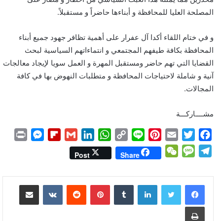
المصلحة العليا للمحافظة و أبناءها حاضراً و مستقبلاً.
و في ختام اللقاء أكدا آل عفرار على أهمية تظافر جهود جميع أبناء
المحافظة بكافة طيفهم المجتمعي و انتماءاتهم السياسية لبحث
القضايا التي تهم حاضر ومستقبل المهرة و العمل سويا لإيجاد معالجات
آنية و شاملة لاحتياجات المحافظة و متطلبات النهوض بها في كافة
المجالات.
مشــــاركـــة
P
M
F
G
L
W
C
L
P
E
T
F
r
e
l
m
i
h
o
i
i
m
w
a
W
M
T
Post
Share
i
s
i
a
n
a
p
n
n
a
i
c
e
e
e
n
s
p
i
k
t
y
e
t
i
t
e
C
s
l
لينكدإن
بينتيريست
مشاركة عبر البريد
t
e
b
l
e
s
L
e
l
t
b
h
s
e
n
o
d
A
i
r
e
o
a
a
g
طباعة
g
a
I
p
n
e
r
o
t
g
r