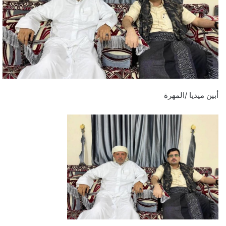
أبين ميديا /المهرة