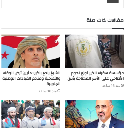
e
r
n
p
k
s
k
e
a
r
d
t
m
مقالات ذات صلة
مؤسسة سفراء الخير توزع لحوم
الشيخ راجح باكريت: أبين أرض الوفاء
الأضاحي على الأسر المحتاجة بأبين
والتضحية ومنجم القيادات الوطنية
الجنوبية
منذ 16 ساعة
منذ 16 ساعة