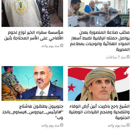
مكتب صناعة المنصورة بعدن
مؤسسة سفراء الخير توزع لحوم
يواصل حملته الرقابية لضبط أسعار
الأضاحي على الأسر المحتاجة بأبين
المواد الغذائية والوجبات بمطاعم
منذ يوم واحد
المديرية
منذ 7 ساعات
الشيخ راجح باكريت: أبين أرض الوفاء
جنوبيون يطلقون هاشتاج
والتضحية ومنجم القيادات الوطنية
“#الرئيس_عيدروس_لايساوم_بالجن
الجنوبية
وب”
منذ يوم واحد
منذ يوم واحد