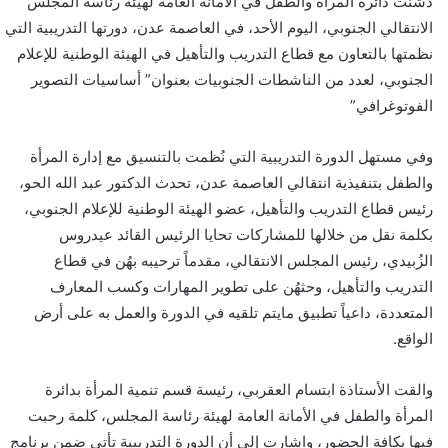
دشنت دائرة المرأة والطفل في الأمانة العامة لهيئة رئاسة المجلس
الانتقالي الجنوبي، اليوم الأحد، في العاصمة عدن، دورتها التدريبية التي
نظمتها بالتعاون مع قطاع التدريب والتأهيل في الهيئة الوطنية للإعلام
الجنوبي، لعدد من الناشطات الجنوبيات بعنوان” أساسيات التصوير
الفوتوغرافي”
وفي مستهل الدورة التدريبية التي نُظمت بالتنسيق مع إدارة المرأة
والطفل بتنفيذية انتقالي العاصمة عدن، تحدث الدكتور عبد الله الحو،
رئيس قطاع التدريب والتأهيل، عضو الهيئة الوطنية للإعلام الجنوبي،
بكلمة نقل من خلالها للمشاركات تحايا الرئيس القائد عيدروس
الزُبيدي، رئيس المجلس الانتقالي، مقدماً ترحيبه بهُن في قطاع
التدريب والتأهيل، وحثهُن على تطوير المهارات وكسب المعارف
المتعددة، داعياً تطبيق مايتم تلقيه في الدورة والعمل به على أرض
الواقع.
والقت الأستاذة ابتسام العقربي، رئيسة قسم تنمية المرأة بدائرة
المرأة والطفل في الأمانة العامة لهيئة رئاسة المجلس، كلمة رحبت
فيها بكافة الحضور، واشارت إلى أن الدورة التدريبية تأتي ضمن برنامج