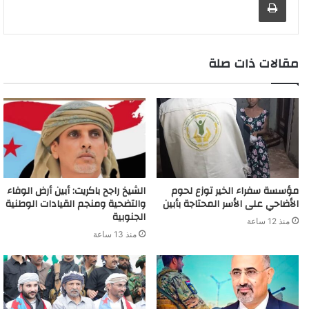
g
a
I
p
n
e
r
o
t
g
r
e
r
n
p
k
s
k
e
a
r
d
t
m
مقالات ذات صلة
مؤسسة سفراء الخير توزع لحوم
الشيخ راجح باكريت: أبين أرض الوفاء
الأضاحي على الأسر المحتاجة بأبين
والتضحية ومنجم القيادات الوطنية
الجنوبية
منذ 12 ساعة
منذ 13 ساعة