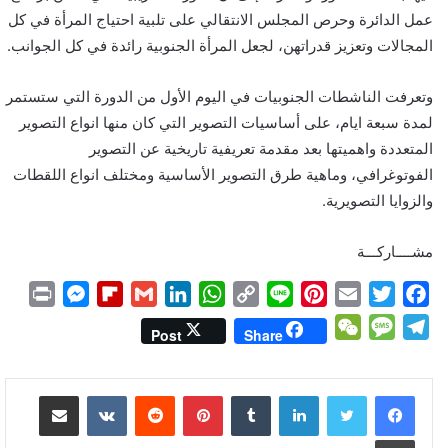
عمل الدائرة وحرص المجلس الانتقالي على تلبية احتياج المرأة في كل
المجالات وتعزيز قدراتهن، لجعل المرأة الجنوبية رائدة في كل الجوانب.
وتعرفت الناشطات الجنوبيات في اليوم الأول من الدورة التي ستستمر
لمدة سبعة ايام، على أساسيات التصوير التي كان منها انواع التصوير
المتعددة واهميتها بعد مقدمة تعريفية تاريخية عن التصوير
الفوتوغرافي، وماهية طرق التصوير الأساسية ومختلف انواع اللقطات
والزوايا التصويرية.
مشــــاركـــة
P
M
F
G
L
W
C
L
P
E
T
F
r
e
l
m
i
h
o
i
i
m
w
a
W
M
T
Post
Share
i
s
i
a
n
a
p
n
n
a
i
c
e
e
e
n
s
p
i
k
t
y
e
t
i
t
e
C
s
l
لينكدإن
بينتيريست
مشاركة عبر البريد
t
e
b
l
e
s
L
e
l
t
b
h
s
e
n
o
d
A
i
r
e
o
a
a
g
طباعة