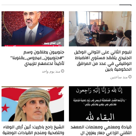
لليوم الثاني على التوالي الوكيل
جنوبيون يطلقون وسم
الجنيدي يتفقد مستوى الانضباط
“#جنوبيون_عيدروس_بقلوبنا”
الوظيفي في عدد من المرافق
تأكيداً لدعمهم للزبيدي
الحكومية بابين
منذ يوم واحد
منذ ساعتين
قيادة ومعلمي ومعلمات المعهد
الشيخ راجح باكريت: أبين أرض الوفاء
التقني الزراعي جعار يعزون ال
والتضحية ومنجم القيادات الوطنية