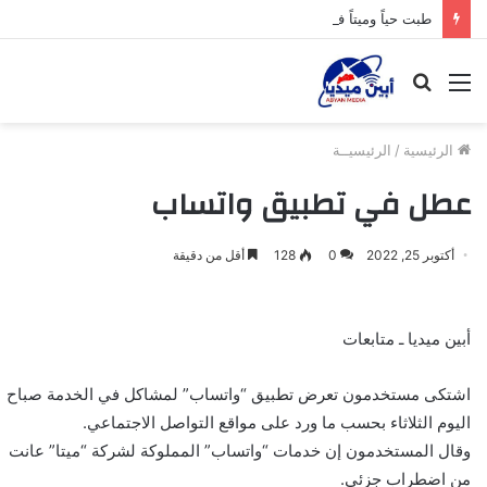
طبت حياً وميتاً فخامة الرئيس عبدربه منصور هادي.
القائمة
بحث
عن
الرئيسية
/
الرئيسيــة
عطل في تطبيق واتساب
أكتوبر 25, 2022
0
128
أقل من دقيقة
أبين ميديا ـ متابعات
اشتكى مستخدمون تعرض تطبيق “واتساب” لمشاكل في الخدمة صباح
اليوم الثلاثاء بحسب ما ورد على مواقع التواصل الاجتماعي.
وقال المستخدمون إن خدمات “واتساب” المملوكة لشركة “ميتا” عانت
من اضطراب جزئي.