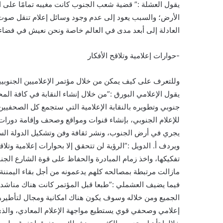
يقول العشلة :” قضية شعب الجنوب كانت مغيبه تمامًا على 
الأرض؛ والسبب يعود إلى عدم وجود وسائل إعلام تنقل ص
العادلة إلى أبعد مدى في العالم خاصة ونحن نعيش في فضاء
-حوارات إعلامية وتلاقح الأفكار
وللتعرف على كيف يمكن من خلال مؤتمر الإعلاميين الجنوب
يقول الإعلامي البورق :”من خلال إنشاء النقابة في كافة الم
جنوبي وتطويره بالنقابة الإعلامية التي ستجمع كل الصحفيين
للإعلام الجنوبي، بإنشاء قنوات ومواقع وصحف وإقامة دورات و
يجري في أرض الجنوب، ونشر ثقافة وفن وتشكيل الدولة السا
ويردف أ. الدويل :”الرؤية لن تتحقق إلا بحوارات إعلامية وتلاق
تفكيكها، واخذ زمام المبادرة والحفاظ على قوة الشارع الجنو
مازالت مرتبطة بمصالحه كلهم يدعمونه من أجل بقاء اليمننة 
فيما يضيف العشملي :”طبعا قبل المؤتمر كانت هناك مناشدا
الجميع ومن خلاله وسوف يكون هناك امكانية ومجال لتأطيرهم
إعلامي وصحفي قوي يستطيع مواجهة الإعلام المعادي، والذي فع