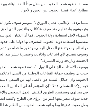
مساند لقضية شعب الجنوب من خلال مبدأ النقد البناء، وبهد
مطابخ أعداء قضية الجنوب بين الحين والآخر”.
بينما يردف الإعلامي عدنان البورق :”المؤتمر سوف يكون له 
وتهميشهم واحتلالهم منذ صيف 94
الشهداء لأجل استعادة دولة الجنوب، كما أن الكيان الذي
دولة الجنوب وتفضح المحتل اليمني، وتظهر ما فعله من تدمير 
وسوف تتصدي لأي اشاعات واكاذيب وعنصرية تنشر ضد الج
الحقيقة وتاريخه وإرثه المشرف”.
ويضيف الأستاذ صالح علي الدويل :”خدمة قضية شعب الجنوب ه
حدث بل وظيفته حماية القناعات الوطنية من السيل الإعلامي
الجنوبية وان احتلال اليمننة هو الافضل لهم من السعي لاستق
فيما يؤكد العشملي قائلا :”إن المؤتمر أعطى الجانبين الصحفي
في مجالهم، وسيفسح الطريق لتكثيف العمل الصحفي والإعل
جدية سوف تتغير معها كثير من الرؤى في الطرح وكيفية ايصال
يصل صوت قضيتنا وما يعانيه شعب الجنوب من الظلم هذا ا