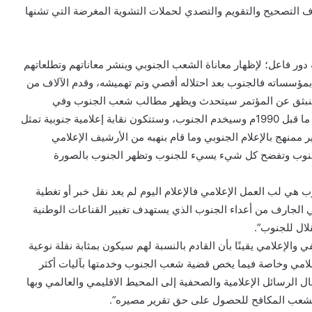
ف التصحيح والتقويم والتصدي لحملات التشوية المغرضة التي تشنها
دور فاعل؛ لإظهار معاناة الشعب الجنوبي وينشر معاناتهم وتطلعاتهم
19م، والتدمير الذي لحق بمؤسساته فالجنوب بعد احتلاله أقصي وتم تهميشه، وقدم الآلاف من
 سينبثق عن المؤتمر سيتحدث ويظهر مطالب شعب الجنوب وفي
مقدمتها استعادة دولة الجنوب المعترف بها دوليا على حدود ما قبل 1990م وسيخدم الجنوب، وستتكون نقابة إعلامية جنوبية تمثل
ممنهج بالإعلام الجنوبي وما قام بنهبه من الأرشيف الإعلامي
نوب وتفضح كل شيء يسيء للجنوب وتظهر الجنوب بالصورة
ي لب العمل الإعلامي فالإعلام اليوم لم يعد نقل خبر أو تغطية
 الجارف من أعداء الجنوب الذي يستهدف تغيير القناعات الوطنية
لال للجنوب”.
 والإعلامي يقينًا بأن القادم بالنسبة لهم سيكون بمثابة نقلة نوعية
امي وخاصة فيما يخص قضية شعب الجنوب وخدمتها بآليات أكثر
 الرسائل الإعلامية والصحفية إلى المحيط الاقليمي والعالمي وبها
لشعب المكافح للحصول على حق تقرير مصيره”.