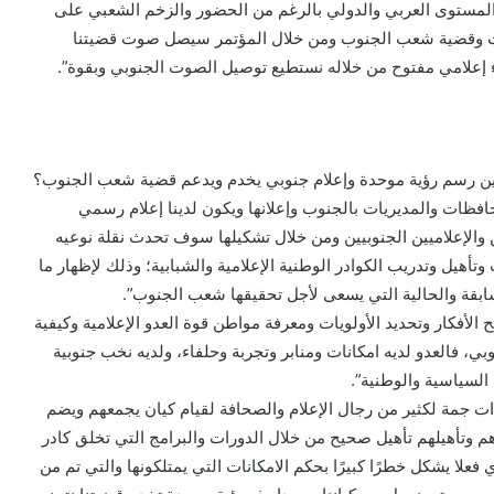
المستوى العربي والدولي بالرغم من الحضور والزخم الشعبي على
وت وقضية شعب الجنوب ومن خلال المؤتمر سيصل صوت قضيتنا
 إعلامي مفتوح من خلاله نستطيع توصيل الصوت الجنوبي وبقوة”.
يين رسم رؤية موحدة وإعلام جنوبي يخدم ويدعم قضية شعب الجنوب؟
حافظات والمديريات بالجنوب وإعلانها ويكون لدينا إعلام رسمي
 والإعلاميين الجنوبيين ومن خلال تشكيلها سوف تحدث نقلة نوعيه
تأهيل وتدريب الكوادر الوطنية الإعلامية والشبابية؛ وذلك لإظهار ما
بقة والحالية التي يسعى لأجل تحقيقها شعب الجنوب”.
ح الأفكار وتحديد الأولويات ومعرفة مواطن قوة العدو الإعلامية وكيفية
بي، فالعدو لديه امكانات ومنابر وتجربة وحلفاء، ولديه نخب جنوبية
السياسية والوطنية”.
ت جمة لكثير من رجال الإعلام والصحافة لقيام كيان يجمعهم ويضم
 وتأهيلهم تأهيل صحيح من خلال الدورات والبرامج التي تخلق كادر
لا يشكل خطرًا كبيرًا بحكم الامكانات التي يمتلكونها والتي تم من