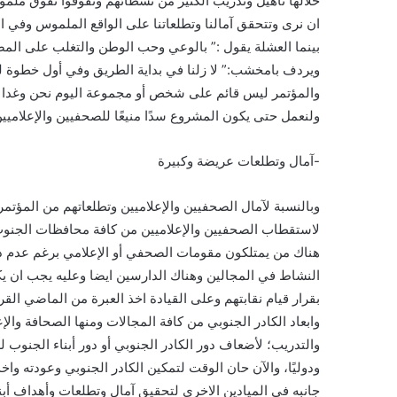
خلالها تأهيل وتدريب الكثير من نشطائهم وتفوقوا تفوق ملم
ان نرى وتتحقق آمالنا وتطلعاتنا على الواقع الملموس وفي ال
بينما العشلة يقول :” بالوعي وحب الوطن والتغلب على المصا
ويردف بامخشب:” لا زلنا في بداية الطريق وفي أول خطوة 
والمؤتمر ليس قائم على شخص أو مجموعة اليوم نحن وغدا
ولنعمل حتى يكون المشروع سدًا منيعًا للصحفيين والإعلاميي
-آمال وتطلعات عريضة وكبيرة
وبالنسبة لآمال الصحفيين والإعلاميين وتطلعاتهم من المؤتم
لاستقطاب الصحفيين والإعلاميين من كافة محافظات الجنوب ل
هناك من يمتلكون مقومات الصحفي أو الإعلامي برغم عدم در
النشاط في المجالين وهناك الدارسين ايضا وعليه يجب ان ي
بقرار قيام نقابتهم وعلى القيادة اخذ العبرة من الماضي ال
وابعاد الكادر الجنوبي من كافة المجالات ومنها الصحافة وال
والتدريب؛ لأضعاف دور الكادر الجنوبي أو دور أبناء الجنوب ل
ودوليًا، والآن حان الوقت لتمكين الكادر الجنوبي وعودته و
جانبه في الميادين الاخرى لتحقيق آمال وتطلعات وأهداف أبنا