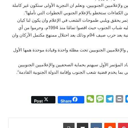
ولإعلاميين الجنوبيين، ونعلم ان التجربة الأولى ستكون غير كاملة
 الكفاءات ستخطو بالإعلام الجنوبي الخطوات التي نأملها”.
المؤتمر يحقق ويلبي طموحات الشعب في الإعلام وان يكون لنا كيان
ونقابة تأسس لدولة ونتطلع للأكثر، وان يحقق كل ما يسعى إليه شباب الجنوب حيث اقصوا تمامًا منذ 1994م، وحرموا من أي
تمثيل وتشكيل في دولة الجنوب أو ما تسمى الجمهورية اليمنية بعد حرب صيف 94م وذلك يعد احتلال ممنهج مكتمل الأركان وان
والإعلاميين الجنوبيين تحت مظلة واحدة وقيادة موحدة همها الأول
د المؤتمر الأول سيهتم بحماية الصحفيين والإعلاميين الجنوبيين
ما يخدم قضية شعب الجنوب وإقامة الدولة الجنوبية القادمة”.
W
M
T
P
M
Post
Share
e
e
e
r
e
C
s
l
i
s
h
s
e
n
s
بينتيريست
مشاركة عبر البريد
طباعة