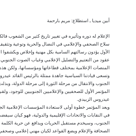
أبين ميديا ـ استطلاع: مريم بارحمة
الإعلام له دوره وتأثيره في تغيير تاريخ كثير من الشعوب فال
سلاح الصحفي والإعلامي في النضال والحرية وتوعية وتثقيف 
الأول يؤدون رسالتهم السامية بكل مهنية وإخلاص ويكشفوا ا
عقود من التعتيم والتضليل الإعلامي وغياب الصوت الجنوبي، 
المنصات الإعلامية بمختلف قطاعاتها ومؤسساتها، ولكن هذه 
وتسعى قيادتنا السياسية جاهدة ممثلة بالرئيس القائد عيدرو
الجنوب والانتقال من مرحلة الثورة إلى مرحلة الدولة، وبذلت 
المؤتمر الأول للصحفيين والإعلاميين الجنوبيين للوجود، ولق
عيدروس الزبيدي.
ويعد المؤتمر خطوة أولى لاستعادة المؤسسات الإعلامية الج
في النقابات والاتحادات الإقليمية والدولية، فهو كيان سيف
الجنوب، وسيخدم مستقبل الحريات ويدافع عن حرية الكلمة 
الصحافة والإعلام ويضع القواعد لكيان مهني إعلامي وصحف