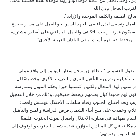
وس، وحتى نجعل من كياننا موحدا وذو رؤية موحدة تخدم قضيتنا نتمنى
قريب العاجل بإذن الله
لح الضيقة والكلمة الموحدة والإرادة”.
للعمل ونسعى لبذل أقصى الجهد للسير نحو العمل على مسار صحيح،
 سيكون غيرنا، ويجب التكاتف والعمل الجماعي على أساس مشترك،
ن ويحفظ حقوقهم أسوة بباقي البلدان العربية الأخرى”.
ر يقول العشملي:” نتطلع ان يترجم شعار المؤتمر إلى واقع عملي
تأهيلهم وتدريبهم التأهيل القوي والتدريب الأقوى، وخصوصًا إن
استهم لهذا المجال ولكنهم اكتسبوا خبرة بحكم الميول وممارسة
كون لهم جميعا كيان يضمهم ويحفظ حقوقهم، وذلك من خلال التعجيل
قريب وبعد اجتياح الجنوب وقيام سلطات الاحتلال بتهميش واقصاء
إعلام، وعمدت على منح أبناء الشمال فرص الدراسة والمنح والتأهيل
لقيام بمهاهم في محاربة الاحتلال وايصال صوت الجنوب اقليميًا
اخذ مكانته في كل الميادين لمؤازرة قضية شعب الجنوب والوقوف إلى
ء الجنوب وثورتهم”.