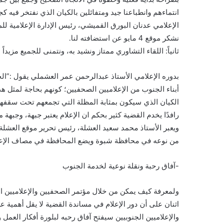
انتماءهم وانطباعنا جيد ومتفائلين بالكيان الذي نفتخر فيه كج
الإعلامي عدنان البورق القميشي، رئيس الإدارة الإعلامية للم
نشكر موقع 4 مايو عن استضافته لنا.
ثانياً: اللقاء التشاوري ممتاز ونشيد به، ونتمنى للجميع مزيدا
بدوره الإعلامي الأستاذ عبدالرحمن عمر العشملي يقول :”ال
أبناء الجنوب من الإعلاميين الصحفيين؛ كونهم بحاجة لمثل ه
الكيان الذي سيكون بمثابة المظلة التي تجمعهم تحت سقفها
رافدًا يخدم القضية كثير بحكم ان الإعلام يعتبر جبهة، وجبهة مه
ويعبر الأستاذ محمد سعيد العشلة، رئيس تحرير موقع العشلة قائ
من نوعه في محافظة شبوة ويضع المحافظة في مصاف الإعلا
-آفاق رحبة ونقلة نوعية لخدمة الجنوب
ولمعرفة كيف يمكن من خلال مؤتمر الصحفيين والإعلاميين ال
اثنان على أن دور الإعلام في مساندة القضية لا يقل أهمية عن
والإعلاميين الجنوبيين سيفتح آفاق رحبه لبلورة أفكار العم