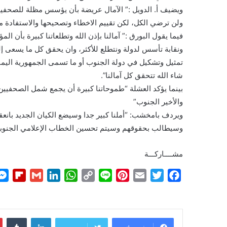
ويضيف أ. الدويل :” الآمال عريضة بأن يؤسس مظلة للصحفيين 
ولن ترضي الكل، لكن تقييم الاخطاء وتصحيحها والاستفادة من
فيما يقول البورق :” آمالنا بإذن الله وتطلعاتنا كبيرة بأن 
شاء الله تتحقق كل آمالنا”.
بينما يؤكد العشلة “طموحاتنا كبيرة أن يجمع شمل الصحفيين 
والأخير الجنوب”
ويردف بامخشب: “أملنا كبير جدا وسيضع الكيان الجديد بانعقا
وسيطالب بحقوقهم وسيتم تحسين الخطاب الإعلامي الجنوبي ب
مشــــاركـــة
F
G
L
W
C
L
P
E
T
F
l
m
i
h
o
i
i
m
w
a
i
a
n
a
p
n
n
a
i
c
p
i
k
t
y
e
t
i
t
e
لينكدإن