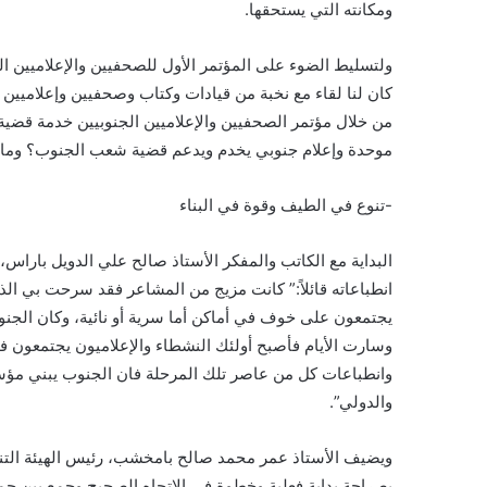
ومكانته التي يستحقها.
ولتسليط الضوء على المؤتمر الأول للصحفيين والإعلاميين ال
كان لنا لقاء مع نخبة من قيادات وكتاب وصحفيين وإعلاميين
من خلال مؤتمر الصحفيين والإعلاميين الجنوبيين خدمة قض
موحدة وإعلام جنوبي يخدم ويدعم قضية شعب الجنوب؟ وما آم
-تنوع في الطيف وقوة في البناء
البداية مع الكاتب والمفكر الأستاذ صالح علي الدويل باراس
انطباعاته قائلاً:” كانت مزيج من المشاعر فقد سرحت بي الذ
يجتمعون على خوف في أماكن أما سرية أو نائية، وكان الجنوب
وسارت الأيام فأصبح أولئك النشطاء والإعلاميون يجتمعون 
وانطباعات كل من عاصر تلك المرحلة فان الجنوب يبني مؤسس
والدولي”.
ويضيف الأستاذ عمر محمد صالح بامخشب، رئيس الهيئة التنف
بصراحة بداية فعلية وخطوة في الاتجاه الصحيح وجمع بين جم