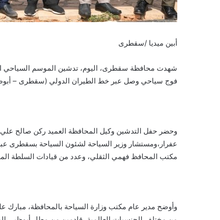
أبين ميديا /سقطرى
فوج سياحي وصل عبر خط الطيران الدولي (سقطرى – أبوظ
وحضر حفل التدشين وكيل المحافظة العميد ركن صالح علي س
عفرار،ومستشار وزير السياحة لشئون السياحة بسقطرى عبد 
مكتب المحافظ فهمي الثقلي، وعدد من قيادات السلطة المحلي
من مختلف الجنسيات العالمية، قادمين من مطار أبوظبي الدو