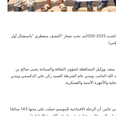
شهدت محافظة سقطرى، اليوم، تدشين الموسم السياحي الجديد 2025-2026م، تحت شعار “اكتشف سقطري “باستقبال أول
بي).
عد، ووكيل المحافظة لشؤون الثقافة والسياحة يحيى صالح بن
الله الحامد، ومدير عام الشرطة العميد ركن علي الدكسمي ومدير
ة والأجهزة الأمنية والعسكرية.
وأوضح مدير عام مكتب وزارة السياحة بالمحافظة، مبارك علي عامر، أن الرحلة الافتتاحية للموسم حملت على متنها 145 سائحًا
لي إلى مطار سقطرى عبر طيران “العربية الإماراتية”.