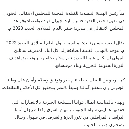
هنأ رئيس الهيئية التنفيذية للقيلدة المحلية للمجلس الانتقالي الجنوبي
في مديرية خنفر العقيد حسين ثابت جبران قيادة واعضاء وقواعد
المجلس الانتقالي في مديرية خنفر بالعام الميلادي الجديد 2023 م.
وقال العقيد حسين ثابت: بمناسبة حلول العام الميلادي الجديد 2023
م، نتوجه بالتهاني القلبية الصادقة إلى كل أبناء المديرية، سائلين
المولى ان يكون عامنا الجديد عام سلام ووئام وخير وتحقيق اهداف
الثورة الجنوبية التحررية وبناء مؤسساتها.
كما نرجو من الله أن يجعله عام خير وتوفيق وسلام وأمان على وطننا
الجنوبي وان تتحقق آمالنا جميعاً بالنصر وتحقيق كل الأحلام والتطلعات.
ونهنئ بالمناسبة ابطال قواتنا المسلحة الجنوبية بالانتصارات التي
حققتها عمليتي سهام الجنوب وسهام الشرق وكذلك رجال أمننا
البواسل، المرابطين في ثغور العزة والشرف، في سهول وجبال
وصحاري جنوبنا الحبيب.