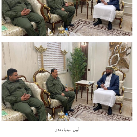
أبين ميديا/عدن