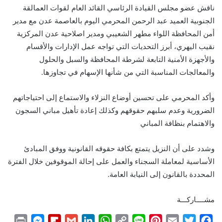
ناقش عضو مجلس القيادة الرئاسي القائد العام لقوات العمالقة
الجنوبية العميد عبد الرحمن المحرمي اليوم بالعاصمة عدن مع مدير
أمن المحافظة اللواء مطهر الشعيبي ومدير اصلاحية عدن المركزية
نقيب اليهري، أبرز التحديات التي تواجه عمل الإدارات والأقسام
والأجهزة الأمنية التابعة لشرطة المحافظة والسبل والحلول
والمعالجات المناسبة التي من شأنها الإسهام في تجاوزها.
وأكد المحرمي على تحسين أوضاع النزلاء والاستماع إلى احتياجاتهم
الضرورية وعدم سلبهم حقوقهم وكذلك إعادة تأهيل مباني السجون
والاهتمام بنظافة المباني
وشدد على أن النزيل يتمتع بكافة حقوقه القانونية ووفق المبادئ
الأساسية لمعاملة السجناء والعمل على إحالة الموقوفين خلال الفترة
المحددة بالقانون إلى النيابة العامة.
مشــــاركـــة
P
M
F
G
L
W
C
L
P
E
T
F