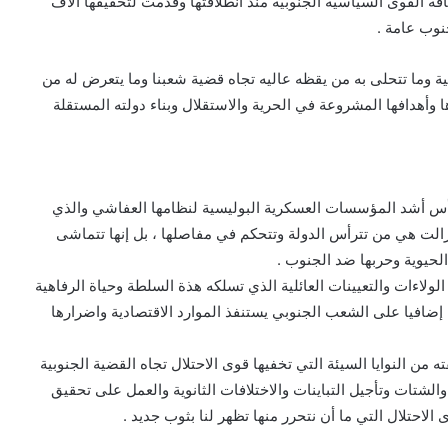
افة القوى السياسية الجنوبية منذ انطلاقتها وقدمت لتحقيقها آلاف
نوب عامة .
ية وما تتحلى به من يقظه عاليه تجاه قضية شعبنا وما يتعرض له من
وأهدافها المشروعة في الحرية والاستقلال وبناء دولته المستقلة
 العليمي يترأس أشد المؤسسات العسكرية البوليسية لنظامها العفاشي والذي
زالت هي من تترأس الدولة وتتحكم في مفاصلها ، بل إنها تتماشى
الحيوية وحربها ضد الجنوب .
لاءات والتعيينات العائلية الذي تسلكه هذة السلطة وحياة الرفاهية
إضافيا على الشعب الجنوبي يستنفذ الموارد الاقتصادية واضرارها
ه من النوايا السيئة التي تخفيها قوى الاحتلال تجاه القضية الجنوبية
الشتات وتأجيل التباينات والاختلافات الثانوية والعمل على تحقيق
لاحتلال التي ما أن نتحرر منها تظهر لنا بثوب جديد .