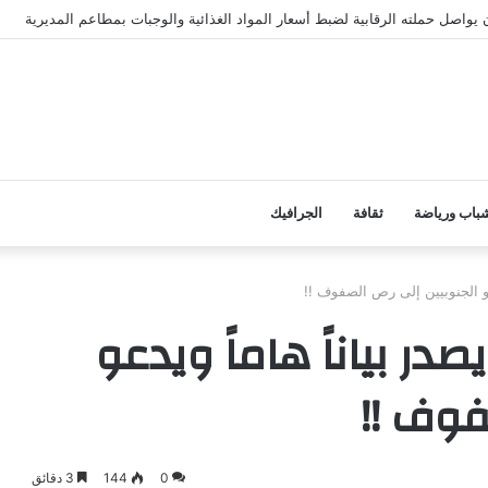
باب ورياضة
ثقافة
الجرافيك
دعو الجنوبيين إلى رص الصفوف !!
در بياناً هاماً ويدعو
فوف !!
0
144
3 دقائق