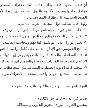
أن قضية الجنوب قضية وطنية عادلة نالت الاعتراف الضمني
مراحل نجاحها وعبرت الأقاليم والدول ، وصولا إلى أروقة ا
القوى السياسية إلى طاولة المفاوضات ،
ولهذا فأننا نطالب دول التحالف العربي بما يلي:
١- أعادة النظر في تشكيلة المجلس القيادي الرئاسي وفقا للتضحيات والانتصارات والتواجد على الارض .
٢- تغيير رئيس الحكومة والوزراء الذين يولون الولاء لاحزابهم أكثر من تنفيذ واجباتهم ..
٣- تغيير الوزراء الذين لم يثبتوا كفاءتهم ومحاسبة الفاسدين وتقديمهم للقضاء.
٤- منح الجنوبيين حق الإدارة الذاتية على كامل اراضي الجنوب..
٥- فتح المطارات والمنافذ البرية والبحرية وجعل إيراداتها لصالح الجنوب ..
٦- عدم تقييد حرية القيادات الجنوبية والسماح لهم بالتحرك واللقاءات والمفاوضات وشرح القضية الجنوبية على اوسع نطاق …
٧- سحب كافة الالوية العسكرية الشمالية من المحافظات الجنوبية وتوجيهها إلى جبهات القتال في المناطق الشمالية
٨- نطالب المجتمع الدولي والأمم المتحدة بالاعتراف بدولة الجنوب على حدودها السابقة وتشكيل لجان تفاوضية لهذا الغرض …
العزة لله والمجد للوطن ، والخلود والرحمة للشهداء
صادر في عدن – 3 مارس 2023م
مجلس الحراك الثوري لتحرير الجنوب واستقلاله