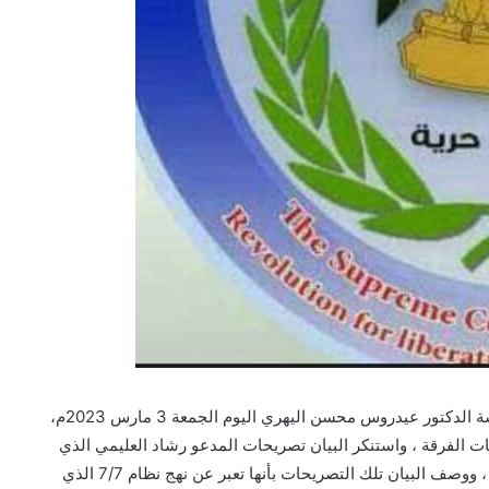
أصدر مجلس الحراك الثوري لتحرير الجنوب واستقلاله برئاسة الدكتور عيدروس محسن اليهري اليوم الجمعة 3 مارس 2023م،
بات الفرقة ، واستنكر البيان تصريحات المدعو رشاد العليمي الذي
تطاول على قضية شعب الجنوب واستخف بنضاله وتضحياته ، ووصف البيان تلك التصريحات بأنها تعبر عن نهج نظام 7/7 الذي