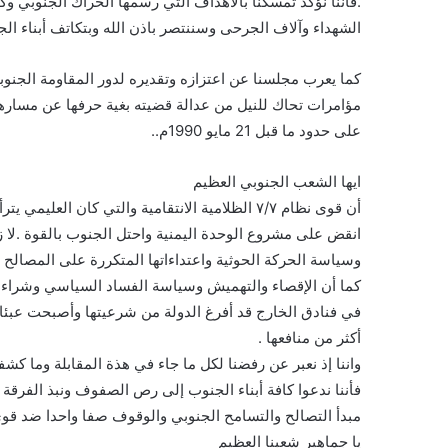
.فأننا نؤكد تمسكنا بالاهداف التي رسمها الحراك الجنوبي وك
الشهداء وآلاف الجرحى وسننتصر باذن الله وبتكاتف أبناء الج
كما يعرب مجلسنا عن اعتزازه وتقديره لدور المقاومة الجنوب
مؤامرات تحاك للنيل من عدالة قضيته بغية حرفها عن مسارها 
على حدود ما قبل 21 مايو 1990م..
ايها الشعب الجنوبي العظيم
أن قوى نظام ٧/٧ الظلامية الانتقامية والتي كان
انقض على مشروع الوحدة اليمنية واحتل الجنوب بالقوة .لا 
وسياسة الحركة الحوثية واعتداءاتها المتكررة على المصالح 
كما أن الإقصاء والتهميش وسياسة الفساد السياسي وشراء الو
في فنادق الخارج قد أفرغ الدولة من شرعيتها وأصبحت عبئا 
أكثر من منافعها .
واننا إذ نعبر عن رفضنا لكل ما جاء في هذة المقابلة وما كشفت
فأننا ندعوا كافة أبناء الجنوب إلى رص الصفوف ونبذ الفرقة و
مبدأ التصالح والتسامح الجنوبي والوقوف صفا واحدا ضد قوى ا
يا جماهير شعبنا العظيم