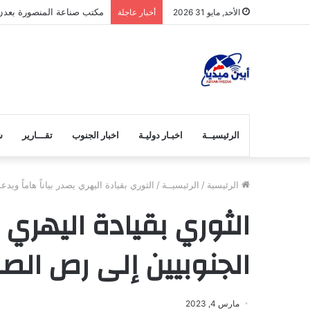
الرباش… في زمن التحديات
الأحد, مايو 31 2026
أخبار عاجلة
الرئيسيــة
اخبـار دوليـة
اخبار الجنوب
تقـــارير
ش
الرئيسية
/
الرئيسيــة
/
الثوري بقيادة اليهري يصدر بياناً هاماً وي
الثوري بقيادة اليهري يص
الجنوبيين إلى رص الص
مارس 4, 2023