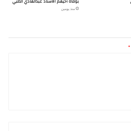
بوفاة أخيهم الاستاذ عبدالهادي الظبي
منذ يومين
*