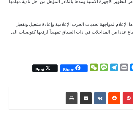
ص لتطوير الأجهزة الأمنية ومدها بالكادر المؤهل من أجل تأدية مهامها
 الإعلام لمواجهة تحديات الحرب الإعلامية وإعادة تشغيل وتفعيل
ماع عددا من المداخلات في ذات السياق تمهيداً لرفعها كتوصيات الى
W
M
T
P
M
Post
Share
e
e
e
r
e
C
s
l
i
s
h
s
e
n
s
بينتيريست
مشاركة عبر البريد
طباعة
a
a
g
t
e
t
g
r
n
e
a
g
m
e
r