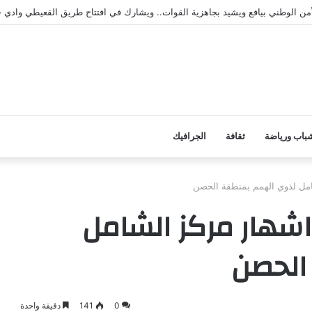
الأمن الوطني بيافع ويشيد بجاهزية القوات.. ويشارك في افتتاح طريق القعيطي وادي
باب ورياضة
ثقافة
الجرافيك
مل لذوي الهمم بمنطقة الحصن
شهار مركز الشامل
الحصن
0
141
دقيقة واحدة