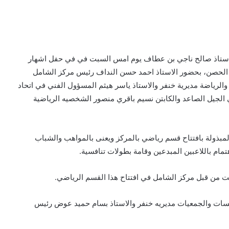
ر الاستاذ صالح ناجي بن عطاف يوم امس السبت في في حفل اشهار
 الحصن، بحضور الاستاذ احمد حسن النداف رئيس مركز الشامل
الرياضة مديرية خنفر والاستاذ ياسر هيثم المسؤول الفني في اتحاد
الجيل الصاعد والكابتن نسيم باقري منصور الشخصيه الرياضية
مبذولة بافتتاح قسم رياضي بالمركز ويعنى بالمواهب والشباب
تمام باللاعبين المبدعين وقامة بطولات تنافسية.
لت من قبل مركز الشامل في افتتاح هذا القسم الرياضي.
سات والجمعيات مديريه خنفر والاستاذ بسام حميد عوض رئيس