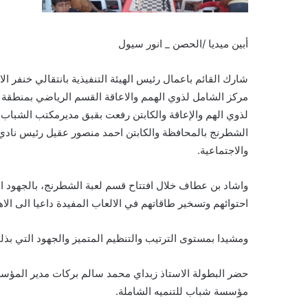
أبين ميديا /الحصن _ انور سيول
شارك القائم باعمال رئيس الهيئة التنفيذية بانتقالي خنف
مركز الشامل لذوي الهمم والاعاقة القسم الرياضي بمنطقة
لذوي الهم والإعاقة والكابتن رفعت بقبق مديرمكتب الشباب و
الشطرنج بالمحافظة والكابتن احمد منصور عقيل رئيس نادي 
والاجتماعية.
واشاد بن عطاف خلال افتتاح قسم لعبة الشطرنج، بالجهود ال
احتوائهم وتسخير طاقاتهم في الالعاب المفيدة داعيا الى الاه
ومشيدا بمستوى الترتيب والتنظيم المتميز والجهود التي بذ
حضر البطولة الاستاذ زبداي محمد سالم بركات مدير المؤس
مؤسسة شباب للتنميه الشاملة.