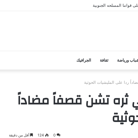
ى قواتنا المسلحه الجنوبية
باب ورياضة
ثقافة
الجرافيك
اداً ردا على المليشيات الحوثية
 ثره تشن قصفاً مضاداً
وثية
0
124
أقل من دقيقة