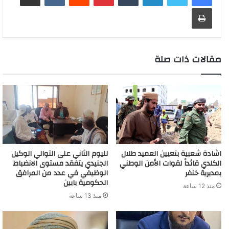
n
o
d
A
i
r
e
o
a
a
g
طباعة
g
a
I
p
n
e
r
o
t
g
r
e
r
n
p
k
s
k
e
a
r
d
t
m
مقالات ذات صلة
اشادة شعبية بتعيين العميد طلال
لليوم الثاني على التوالي الوكيل
الكلدي قائداً لقوات الأمن الوطني
الجنيدي يتفقد مستوى الانضباط
بمديرية خنفر
الوظيفي في عدد من المرافق
الحكومية بابين
منذ 12 ساعة
منذ 13 ساعة