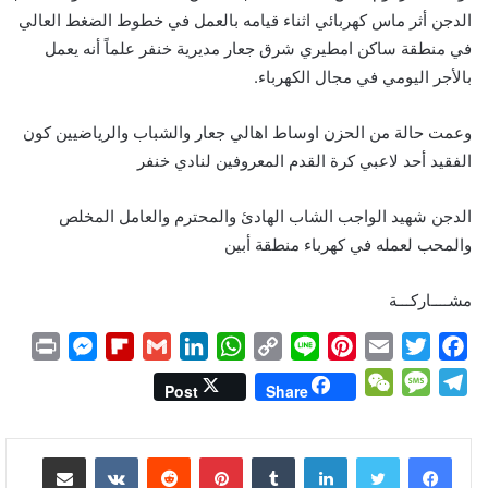
الدجن أثر ماس كهربائي اثناء قيامه بالعمل في خطوط الضغط العالي
في منطقة ساكن امطيري شرق جعار مديرية خنفر علماً أنه يعمل
بالأجر اليومي في مجال الكهرباء.
وعمت حالة من الحزن اوساط اهالي جعار والشباب والرياضيين كون
الفقيد أحد لاعبي كرة القدم المعروفين لنادي خنفر
الدجن شهيد الواجب الشاب الهادئ والمحترم والعامل المخلص
والمحب لعمله في كهرباء منطقة أبين
مشــــاركـــة
P
M
F
G
L
W
C
L
P
E
T
F
r
e
l
m
i
h
o
i
i
m
w
a
W
M
T
Post
Share
i
s
i
a
n
a
p
n
n
a
i
c
e
e
e
n
s
p
i
k
t
y
e
t
i
t
e
C
s
l
لينكدإن
بينتيريست
مشاركة عبر البريد
t
e
b
l
e
s
L
e
l
t
b
h
s
e